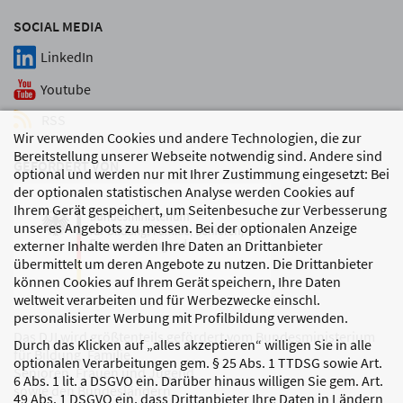
SOCIAL MEDIA
LinkedIn
Youtube
RSS
Wir verwenden Cookies und andere Technologien, die zur
Bereitstellung unserer Webseite notwendig sind. Andere sind
GEFÖRDERT VON
optional und werden nur mit Ihrer Zustimmung eingesetzt: Bei
der optionalen statistischen Analyse werden Cookies auf
Ihrem Gerät gespeichert, um Seitenbesuche zur Verbesserung
unseres Angebots zu messen. Bei der optionalen Anzeige
externer Inhalte werden Ihre Daten an Drittanbieter
übermittelt um deren Angebote zu nutzen. Die Drittanbieter
können Cookies auf Ihrem Gerät speichern, Ihre Daten
weltweit verarbeiten und für Werbezwecke einschl.
personalisierter Werbung mit Profilbildung verwenden.
Das DJI wird größtenteils gefördert vom Bundesministerium
Durch das Klicken auf „alles akzeptieren“ willigen Sie in alle
für Bildung, Familie,
optionalen Verarbeitungen gem. § 25 Abs. 1 TTDSG sowie Art.
Senioren, Frauen und Jugend
6 Abs. 1 lit. a DSGVO ein. Darüber hinaus willigen Sie gem. Art.
sowie den Bundesländern.
49 Abs. 1 DSGVO ein, dass Drittanbieter Ihre Daten in Ländern