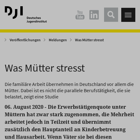
Direkt
Direkt
zum
zum
Tog
Hauptinhalt
Hauptmenü
nav
springen
springen
Veröffentlichungen
Meldungen
Was Mütter stresst
Was Mütter stresst
Die familiäre Arbeit übernehmen in Deutschland vor allem die
Mütter. Dabei ist es nicht die parallele Berufstätigkeit, die sie
belastet, zeigt eine Studie
06. August 2020 -
Die Erwerbstätigenquote unter
Müttern hat zwar stark zugenommen, die Mehrheit
arbeitet jedoch in Teilzeit und übernimmt
zusätzlich den Hauptanteil an Kinderbetreuung
und Hausarbeit. Wenn Väter sie bei diesen