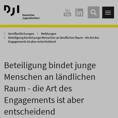
Direkt
Direkt
zum
zum
Tog
Hauptinhalt
Hauptmenü
nav
springen
springen
Veröffentlichungen
Meldungen
Beteiligung bindet junge Menschen an ländlichen Raum - die Art des
Engagements ist aber entscheidend
Beteiligung bindet junge
Menschen an ländlichen
Raum - die Art des
Engagements ist aber
entscheidend