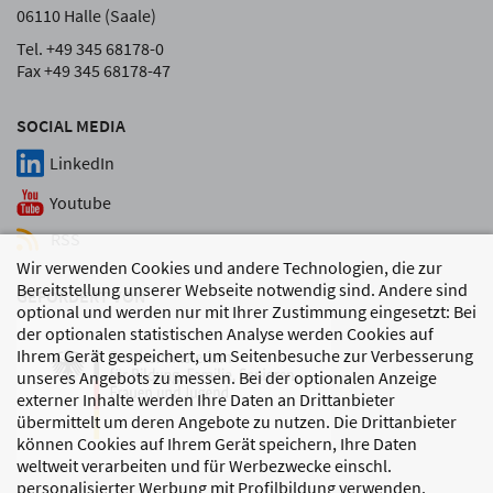
06110 Halle (Saale)
Tel. +49 345 68178-0
Fax +49 345 68178-47
SOCIAL MEDIA
LinkedIn
Youtube
RSS
Wir verwenden Cookies und andere Technologien, die zur
Bereitstellung unserer Webseite notwendig sind. Andere sind
GEFÖRDERT VON
optional und werden nur mit Ihrer Zustimmung eingesetzt: Bei
der optionalen statistischen Analyse werden Cookies auf
Ihrem Gerät gespeichert, um Seitenbesuche zur Verbesserung
unseres Angebots zu messen. Bei der optionalen Anzeige
externer Inhalte werden Ihre Daten an Drittanbieter
übermittelt um deren Angebote zu nutzen. Die Drittanbieter
können Cookies auf Ihrem Gerät speichern, Ihre Daten
weltweit verarbeiten und für Werbezwecke einschl.
personalisierter Werbung mit Profilbildung verwenden.