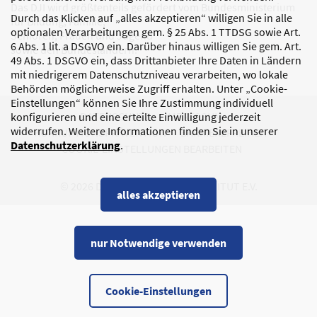
Das DJI wird größtenteils gefördert vom Bundesministerium
Durch das Klicken auf „alles akzeptieren“ willigen Sie in alle
für Bildung, Familie,
optionalen Verarbeitungen gem. § 25 Abs. 1 TTDSG sowie Art.
Senioren, Frauen und Jugend
6 Abs. 1 lit. a DSGVO ein. Darüber hinaus willigen Sie gem. Art.
sowie den Bundesländern.
49 Abs. 1 DSGVO ein, dass Drittanbieter Ihre Daten in Ländern
mit niedrigerem Datenschutzniveau verarbeiten, wo lokale
Behörden möglicherweise Zugriff erhalten. Unter „Cookie-
Einstellungen“ können Sie Ihre Zustimmung individuell
DATENSCHUTZ
IMPRESSUM
konfigurieren und eine erteilte Einwilligung jederzeit
widerrufen. Weitere Informationen finden Sie in unserer
KORRUPTIONSPRÄVENTION
BARRIEREFREIHEIT
Datenschutzerklärung
.
COOKIE-EINSTELLUNGEN BEARBEITEN
© 2026 DEUTSCHES JUGENDINSTITUT E.V.
alles akzeptieren
nur Notwendige verwenden
Cookie-Einstellungen