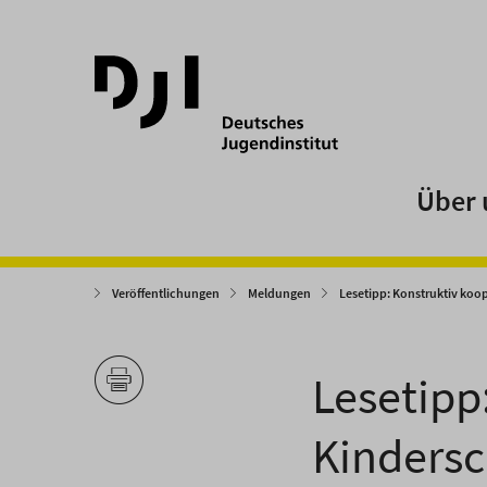
Direkt
Direkt
zum
zum
Hauptinhalt
Hauptmenü
springen
springen
Über 
Veröffentlichungen
Meldungen
Lesetipp: Konstruktiv koo
Lesetipp
Kindersc