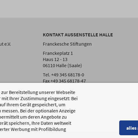
KONTAKT AUSSENSTELLE HALLE
t e.V.
Franckesche Stiftungen
Franckeplatz 1
Haus 12 - 13
06110 Halle (Saale)
Tel. +49 345 68178-0
Fax +49 345 68178-47
zur Bereitstellung unserer Webseite
 mit Ihrer Zustimmung eingesetzt: Bei
auf Ihrem Gerät gespeichert, um
 messen. Bei der optionalen Anzeige
übermittelt um deren Angebote zu
rät speichern, Ihre Daten weltweit
alles
erter Werbung mit Profilbildung