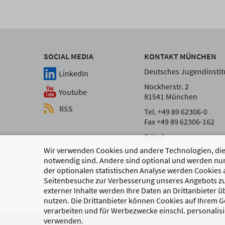
SOCIAL MEDIA
KONTAKT MÜNCHEN
Deutsches Jugendinstitu
LinkedIn
Nockherstr. 2
Youtube
81541 München
RSS
Tel. +49 89 62306-0
Fax +49 89 62306-162
E-Mail
Wir verwenden Cookies und andere Technologien, die 
notwendig sind. Andere sind optional und werden nur
der optionalen statistischen Analyse werden Cookies 
Seitenbesuche zur Verbesserung unseres Angebots zu
externer Inhalte werden Ihre Daten an Drittanbieter 
nutzen. Die Drittanbieter können Cookies auf Ihrem Ge
verarbeiten und für Werbezwecke einschl. personalisi
verwenden.