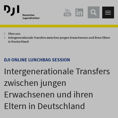
Direkt
Direkt
zum
zum
Tog
Hauptinhalt
Hauptmenü
nav
springen
springen
Über uns
Intergenerationale Transfers zwischen jungen Erwachsenen und ihren Eltern
in Deutschland
DJI ONLINE LUNCHBAG SESSION
Intergenerationale Transfers
zwischen jungen
Erwachsenen und ihren
Eltern in Deutschland