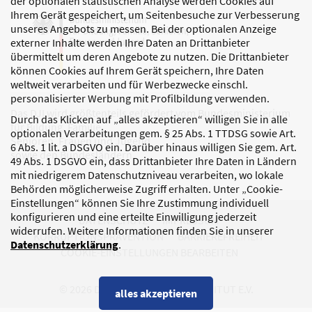
der optionalen statistischen Analyse werden Cookies auf
Ihrem Gerät gespeichert, um Seitenbesuche zur Verbesserung
unseres Angebots zu messen. Bei der optionalen Anzeige
externer Inhalte werden Ihre Daten an Drittanbieter
übermittelt um deren Angebote zu nutzen. Die Drittanbieter
können Cookies auf Ihrem Gerät speichern, Ihre Daten
weltweit verarbeiten und für Werbezwecke einschl.
personalisierter Werbung mit Profilbildung verwenden.
Das DJI wird größtenteils gefördert vom Bundesministerium
Durch das Klicken auf „alles akzeptieren“ willigen Sie in alle
für Bildung, Familie,
optionalen Verarbeitungen gem. § 25 Abs. 1 TTDSG sowie Art.
Senioren, Frauen und Jugend
6 Abs. 1 lit. a DSGVO ein. Darüber hinaus willigen Sie gem. Art.
sowie den Bundesländern.
49 Abs. 1 DSGVO ein, dass Drittanbieter Ihre Daten in Ländern
mit niedrigerem Datenschutzniveau verarbeiten, wo lokale
Behörden möglicherweise Zugriff erhalten. Unter „Cookie-
Einstellungen“ können Sie Ihre Zustimmung individuell
konfigurieren und eine erteilte Einwilligung jederzeit
DATENSCHUTZ
IMPRESSUM
widerrufen. Weitere Informationen finden Sie in unserer
KORRUPTIONSPRÄVENTION
BARRIEREFREIHEIT
Datenschutzerklärung
.
COOKIE-EINSTELLUNGEN BEARBEITEN
© 2026 DEUTSCHES JUGENDINSTITUT E.V.
alles akzeptieren