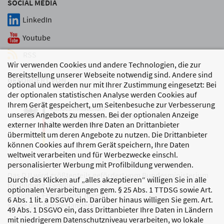
SOCIAL MEDIA
LinkedIn
Youtube
RSS
Wir verwenden Cookies und andere Technologien, die zur
Bereitstellung unserer Webseite notwendig sind. Andere sind
GEFÖRDERT VON
optional und werden nur mit Ihrer Zustimmung eingesetzt: Bei
der optionalen statistischen Analyse werden Cookies auf
Ihrem Gerät gespeichert, um Seitenbesuche zur Verbesserung
unseres Angebots zu messen. Bei der optionalen Anzeige
externer Inhalte werden Ihre Daten an Drittanbieter
übermittelt um deren Angebote zu nutzen. Die Drittanbieter
können Cookies auf Ihrem Gerät speichern, Ihre Daten
weltweit verarbeiten und für Werbezwecke einschl.
personalisierter Werbung mit Profilbildung verwenden.
Das DJI wird größtenteils gefördert vom Bundesministerium
Durch das Klicken auf „alles akzeptieren“ willigen Sie in alle
für Bildung, Familie,
optionalen Verarbeitungen gem. § 25 Abs. 1 TTDSG sowie Art.
Senioren, Frauen und Jugend
6 Abs. 1 lit. a DSGVO ein. Darüber hinaus willigen Sie gem. Art.
sowie den Bundesländern.
49 Abs. 1 DSGVO ein, dass Drittanbieter Ihre Daten in Ländern
mit niedrigerem Datenschutzniveau verarbeiten, wo lokale