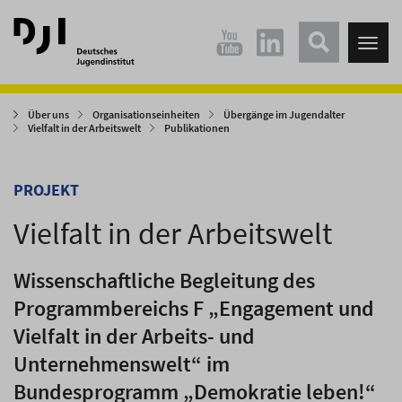
Direkt
Direkt
zum
zum
Tog
Hauptinhalt
Hauptmenü
nav
springen
springen
Über uns
Organisationseinheiten
Übergänge im Jugendalter
Vielfalt in der Arbeitswelt
Publikationen
PROJEKT
Vielfalt in der Arbeitswelt
Wissenschaftliche Begleitung des
Programmbereichs F „Engagement und
Vielfalt in der Arbeits- und
Unternehmenswelt“ im
Bundesprogramm „Demokratie leben!“