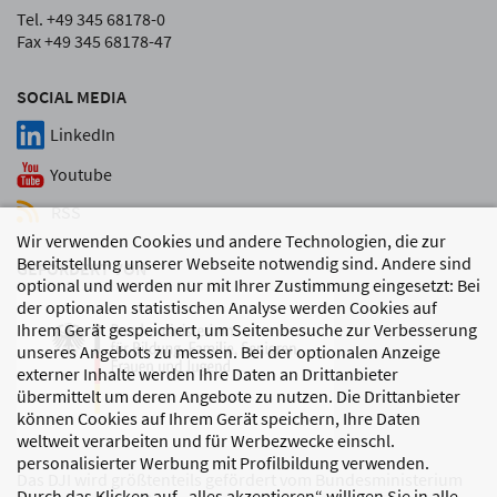
Tel. +49 345 68178-0
Fax +49 345 68178-47
SOCIAL MEDIA
LinkedIn
Youtube
RSS
Wir verwenden Cookies und andere Technologien, die zur
Bereitstellung unserer Webseite notwendig sind. Andere sind
GEFÖRDERT VON
optional und werden nur mit Ihrer Zustimmung eingesetzt: Bei
der optionalen statistischen Analyse werden Cookies auf
Ihrem Gerät gespeichert, um Seitenbesuche zur Verbesserung
unseres Angebots zu messen. Bei der optionalen Anzeige
externer Inhalte werden Ihre Daten an Drittanbieter
übermittelt um deren Angebote zu nutzen. Die Drittanbieter
können Cookies auf Ihrem Gerät speichern, Ihre Daten
weltweit verarbeiten und für Werbezwecke einschl.
personalisierter Werbung mit Profilbildung verwenden.
Das DJI wird größtenteils gefördert vom Bundesministerium
Durch das Klicken auf „alles akzeptieren“ willigen Sie in alle