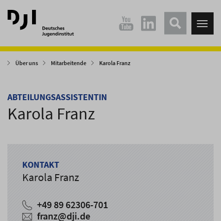
Direkt
Direkt
zum
zum
Tog
Hauptinhalt
Hauptmenü
nav
springen
springen
Über uns
Mitarbeitende
Karola Franz
ABTEILUNGSASSISTENTIN
Karola Franz
KONTAKT
Karola Franz
+49 89 62306-701
franz
@
dji.de