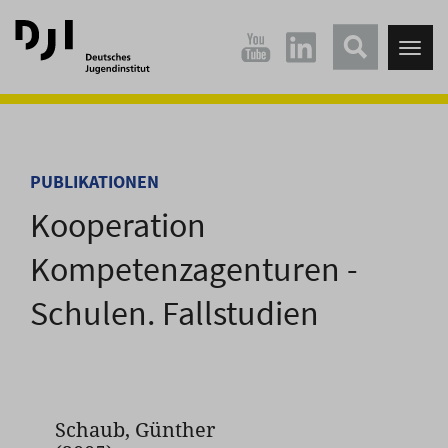
Direkt
Direkt
zum
zum
Tog
Hauptinhalt
Hauptmenü
nav
springen
springen
PUBLIKATIONEN
Kooperation
Kompetenzagenturen -
Schulen. Fallstudien
Schaub, Günther