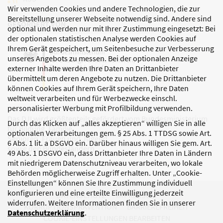
Wir verwenden Cookies und andere Technologien, die zur
Bereitstellung unserer Webseite notwendig sind. Andere sind
GEFÖRDERT VON
optional und werden nur mit Ihrer Zustimmung eingesetzt: Bei
der optionalen statistischen Analyse werden Cookies auf
Ihrem Gerät gespeichert, um Seitenbesuche zur Verbesserung
unseres Angebots zu messen. Bei der optionalen Anzeige
externer Inhalte werden Ihre Daten an Drittanbieter
übermittelt um deren Angebote zu nutzen. Die Drittanbieter
können Cookies auf Ihrem Gerät speichern, Ihre Daten
weltweit verarbeiten und für Werbezwecke einschl.
personalisierter Werbung mit Profilbildung verwenden.
Das DJI wird größtenteils gefördert vom Bundesministerium
Durch das Klicken auf „alles akzeptieren“ willigen Sie in alle
für Bildung, Familie,
optionalen Verarbeitungen gem. § 25 Abs. 1 TTDSG sowie Art.
Senioren, Frauen und Jugend
6 Abs. 1 lit. a DSGVO ein. Darüber hinaus willigen Sie gem. Art.
sowie den Bundesländern.
49 Abs. 1 DSGVO ein, dass Drittanbieter Ihre Daten in Ländern
mit niedrigerem Datenschutzniveau verarbeiten, wo lokale
Behörden möglicherweise Zugriff erhalten. Unter „Cookie-
Einstellungen“ können Sie Ihre Zustimmung individuell
konfigurieren und eine erteilte Einwilligung jederzeit
DATENSCHUTZ
IMPRESSUM
widerrufen. Weitere Informationen finden Sie in unserer
KORRUPTIONSPRÄVENTION
BARRIEREFREIHEIT
Datenschutzerklärung
.
COOKIE-EINSTELLUNGEN BEARBEITEN