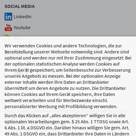
SOCIAL MEDIA
LinkedIn
Youtube
RSS
Wir verwenden Cookies und andere Technologien, die zur
Bereitstellung unserer Webseite notwendig sind. Andere sind
GEFÖRDERT VON
optional und werden nur mit Ihrer Zustimmung eingesetzt: Bei
der optionalen statistischen Analyse werden Cookies auf
Ihrem Gerät gespeichert, um Seitenbesuche zur Verbesserung
unseres Angebots zu messen. Bei der optionalen Anzeige
externer Inhalte werden Ihre Daten an Drittanbieter
übermittelt um deren Angebote zu nutzen. Die Drittanbieter
können Cookies auf Ihrem Gerät speichern, Ihre Daten
weltweit verarbeiten und für Werbezwecke einschl.
personalisierter Werbung mit Profilbildung verwenden.
Das DJI wird größtenteils gefördert vom Bundesministerium
Durch das Klicken auf „alles akzeptieren“ willigen Sie in alle
für Bildung, Familie,
optionalen Verarbeitungen gem. § 25 Abs. 1 TTDSG sowie Art.
Senioren, Frauen und Jugend
6 Abs. 1 lit. a DSGVO ein. Darüber hinaus willigen Sie gem. Art.
sowie den Bundesländern.
49 Abs. 1 DSGVO ein, dass Drittanbieter Ihre Daten in Ländern