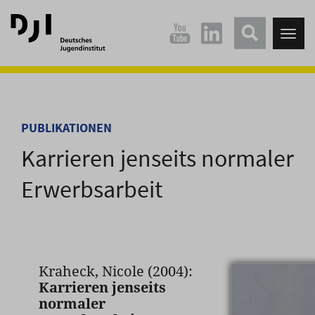
Direkt
Direkt
zum
zum
Tog
Hauptinhalt
Hauptmenü
nav
springen
springen
PUBLIKATIONEN
Karrieren jenseits normaler
Erwerbsarbeit
Kraheck, Nicole (2004):
Karrieren jenseits
normaler