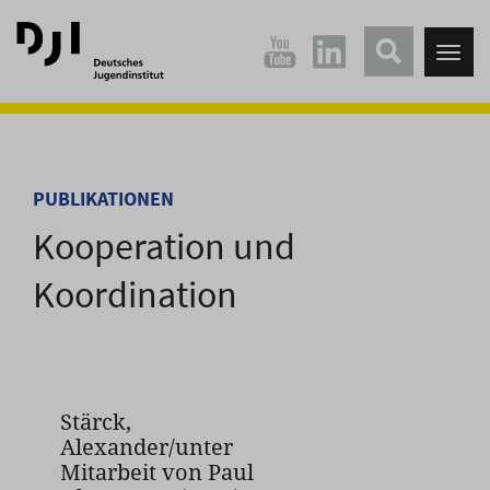
Direkt
Direkt
zum
zum
Tog
Hauptinhalt
Hauptmenü
nav
springen
springen
PUBLIKATIONEN
Kooperation und
Koordination
Stärck,
Alexander/unter
Mitarbeit von Paul