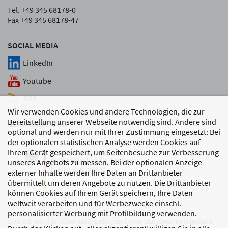
Tel. +49 345 68178-0
Fax +49 345 68178-47
SOCIAL MEDIA
LinkedIn
Youtube
RSS
Wir verwenden Cookies und andere Technologien, die zur
Bereitstellung unserer Webseite notwendig sind. Andere sind
GEFÖRDERT VON
optional und werden nur mit Ihrer Zustimmung eingesetzt: Bei
der optionalen statistischen Analyse werden Cookies auf
Ihrem Gerät gespeichert, um Seitenbesuche zur Verbesserung
unseres Angebots zu messen. Bei der optionalen Anzeige
externer Inhalte werden Ihre Daten an Drittanbieter
übermittelt um deren Angebote zu nutzen. Die Drittanbieter
können Cookies auf Ihrem Gerät speichern, Ihre Daten
weltweit verarbeiten und für Werbezwecke einschl.
personalisierter Werbung mit Profilbildung verwenden.
Das DJI wird größtenteils gefördert vom Bundesministerium