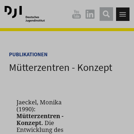
Direkt
Direkt
zum
zum
Tog
Hauptinhalt
Hauptmenü
nav
springen
springen
PUBLIKATIONEN
Mütterzentren - Konzept
Jaeckel, Monika
(1990):
Mütterzentren -
Konzept.
Die
Entwicklung des