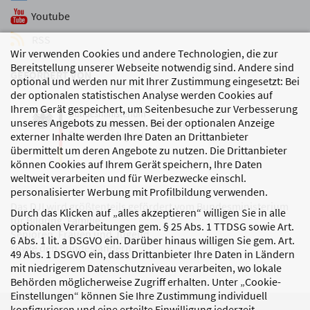
Youtube
RSS
Wir verwenden Cookies und andere Technologien, die zur
Bereitstellung unserer Webseite notwendig sind. Andere sind
GEFÖRDERT VON
optional und werden nur mit Ihrer Zustimmung eingesetzt: Bei
der optionalen statistischen Analyse werden Cookies auf
Ihrem Gerät gespeichert, um Seitenbesuche zur Verbesserung
unseres Angebots zu messen. Bei der optionalen Anzeige
externer Inhalte werden Ihre Daten an Drittanbieter
übermittelt um deren Angebote zu nutzen. Die Drittanbieter
können Cookies auf Ihrem Gerät speichern, Ihre Daten
weltweit verarbeiten und für Werbezwecke einschl.
personalisierter Werbung mit Profilbildung verwenden.
Das DJI wird größtenteils gefördert vom Bundesministerium
Durch das Klicken auf „alles akzeptieren“ willigen Sie in alle
für Bildung, Familie,
optionalen Verarbeitungen gem. § 25 Abs. 1 TTDSG sowie Art.
Senioren, Frauen und Jugend
6 Abs. 1 lit. a DSGVO ein. Darüber hinaus willigen Sie gem. Art.
sowie den Bundesländern.
49 Abs. 1 DSGVO ein, dass Drittanbieter Ihre Daten in Ländern
mit niedrigerem Datenschutzniveau verarbeiten, wo lokale
Behörden möglicherweise Zugriff erhalten. Unter „Cookie-
Einstellungen“ können Sie Ihre Zustimmung individuell
konfigurieren und eine erteilte Einwilligung jederzeit