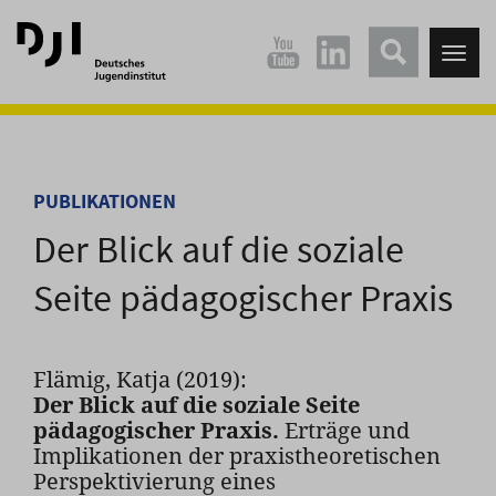
Direkt
Direkt
zum
zum
Tog
Hauptinhalt
Hauptmenü
nav
springen
springen
PUBLIKATIONEN
Der Blick auf die soziale
Seite pädagogischer Praxis
Flämig, Katja (2019):
Der Blick auf die soziale Seite
pädagogischer Praxis.
Erträge und
Implikationen der praxistheoretischen
Perspektivierung eines