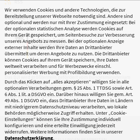
RSS
Wir verwenden Cookies und andere Technologien, die zur
Bereitstellung unserer Webseite notwendig sind. Andere sind
GEFÖRDERT VON
optional und werden nur mit Ihrer Zustimmung eingesetzt: Bei
der optionalen statistischen Analyse werden Cookies auf
Ihrem Gerät gespeichert, um Seitenbesuche zur Verbesserung
unseres Angebots zu messen. Bei der optionalen Anzeige
externer Inhalte werden Ihre Daten an Drittanbieter
übermittelt um deren Angebote zu nutzen. Die Drittanbieter
können Cookies auf Ihrem Gerät speichern, Ihre Daten
weltweit verarbeiten und für Werbezwecke einschl.
personalisierter Werbung mit Profilbildung verwenden.
Das DJI wird größtenteils gefördert vom Bundesministerium
Durch das Klicken auf „alles akzeptieren“ willigen Sie in alle
für Bildung, Familie,
optionalen Verarbeitungen gem. § 25 Abs. 1 TTDSG sowie Art.
Senioren, Frauen und Jugend
6 Abs. 1 lit. a DSGVO ein. Darüber hinaus willigen Sie gem. Art.
sowie den Bundesländern.
49 Abs. 1 DSGVO ein, dass Drittanbieter Ihre Daten in Ländern
mit niedrigerem Datenschutzniveau verarbeiten, wo lokale
Behörden möglicherweise Zugriff erhalten. Unter „Cookie-
Einstellungen“ können Sie Ihre Zustimmung individuell
DATENSCHUTZ
IMPRESSUM
konfigurieren und eine erteilte Einwilligung jederzeit
widerrufen. Weitere Informationen finden Sie in unserer
KORRUPTIONSPRÄVENTION
BARRIEREFREIHEIT
Datenschutzerklärung
.
COOKIE-EINSTELLUNGEN BEARBEITEN