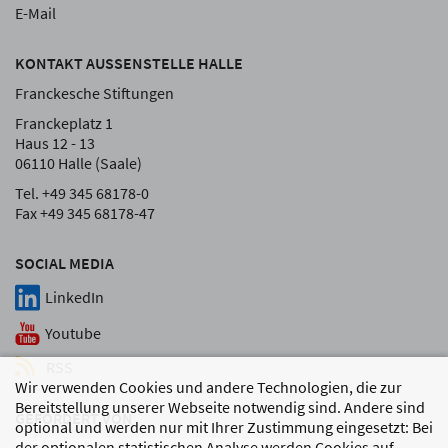
E-Mail
KONTAKT AUSSENSTELLE HALLE
Franckesche Stiftungen
Franckeplatz 1
Haus 12 - 13
06110 Halle (Saale)
Tel. +49 345 68178-0
Fax +49 345 68178-47
SOCIAL MEDIA
LinkedIn
Youtube
RSS
Wir verwenden Cookies und andere Technologien, die zur
Bereitstellung unserer Webseite notwendig sind. Andere sind
GEFÖRDERT VON
optional und werden nur mit Ihrer Zustimmung eingesetzt: Bei
der optionalen statistischen Analyse werden Cookies auf