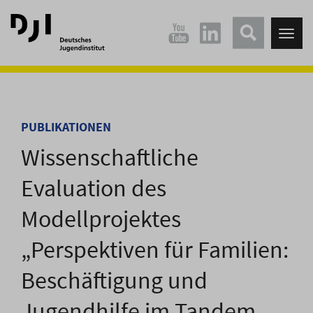
Direkt
Direkt
zum
zum
Tog
Hauptinhalt
Hauptmenü
nav
springen
springen
PUBLIKATIONEN
Wissenschaftliche
Evaluation des
Modellprojektes
„Perspektiven für Familien:
Beschäftigung und
Jugendhilfe im Tandem