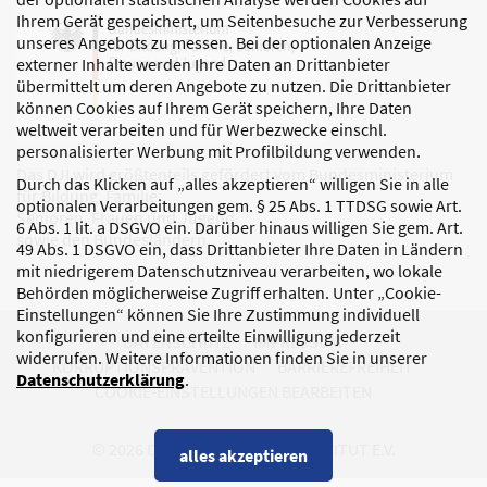
Ihrem Gerät gespeichert, um Seitenbesuche zur Verbesserung
unseres Angebots zu messen. Bei der optionalen Anzeige
externer Inhalte werden Ihre Daten an Drittanbieter
übermittelt um deren Angebote zu nutzen. Die Drittanbieter
können Cookies auf Ihrem Gerät speichern, Ihre Daten
weltweit verarbeiten und für Werbezwecke einschl.
personalisierter Werbung mit Profilbildung verwenden.
Das DJI wird größtenteils gefördert vom Bundesministerium
Durch das Klicken auf „alles akzeptieren“ willigen Sie in alle
für Bildung, Familie,
optionalen Verarbeitungen gem. § 25 Abs. 1 TTDSG sowie Art.
Senioren, Frauen und Jugend
6 Abs. 1 lit. a DSGVO ein. Darüber hinaus willigen Sie gem. Art.
sowie den Bundesländern.
49 Abs. 1 DSGVO ein, dass Drittanbieter Ihre Daten in Ländern
mit niedrigerem Datenschutzniveau verarbeiten, wo lokale
Behörden möglicherweise Zugriff erhalten. Unter „Cookie-
Einstellungen“ können Sie Ihre Zustimmung individuell
konfigurieren und eine erteilte Einwilligung jederzeit
DATENSCHUTZ
IMPRESSUM
widerrufen. Weitere Informationen finden Sie in unserer
KORRUPTIONSPRÄVENTION
BARRIEREFREIHEIT
Datenschutzerklärung
.
COOKIE-EINSTELLUNGEN BEARBEITEN
© 2026 DEUTSCHES JUGENDINSTITUT E.V.
alles akzeptieren