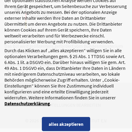
der optionalen statistischen Analyse werden Cookies auf
Ihrem Gerät gespeichert, um Seitenbesuche zur Verbesserung
unseres Angebots zu messen. Bei der optionalen Anzeige
externer Inhalte werden Ihre Daten an Drittanbieter
übermittelt um deren Angebote zu nutzen. Die Drittanbieter
können Cookies auf Ihrem Gerät speichern, Ihre Daten
weltweit verarbeiten und für Werbezwecke einschl.
personalisierter Werbung mit Profilbildung verwenden.
Das DJI wird größtenteils gefördert vom Bundesministerium
Durch das Klicken auf „alles akzeptieren“ willigen Sie in alle
für Bildung, Familie,
optionalen Verarbeitungen gem. § 25 Abs. 1 TTDSG sowie Art.
Senioren, Frauen und Jugend
6 Abs. 1 lit. a DSGVO ein. Darüber hinaus willigen Sie gem. Art.
sowie den Bundesländern.
49 Abs. 1 DSGVO ein, dass Drittanbieter Ihre Daten in Ländern
mit niedrigerem Datenschutzniveau verarbeiten, wo lokale
Behörden möglicherweise Zugriff erhalten. Unter „Cookie-
Einstellungen“ können Sie Ihre Zustimmung individuell
DATENSCHUTZ
IMPRESSUM
konfigurieren und eine erteilte Einwilligung jederzeit
widerrufen. Weitere Informationen finden Sie in unserer
KORRUPTIONSPRÄVENTION
BARRIEREFREIHEIT
Datenschutzerklärung
.
COOKIE-EINSTELLUNGEN BEARBEITEN
© 2026 DEUTSCHES JUGENDINSTITUT E.V.
alles akzeptieren