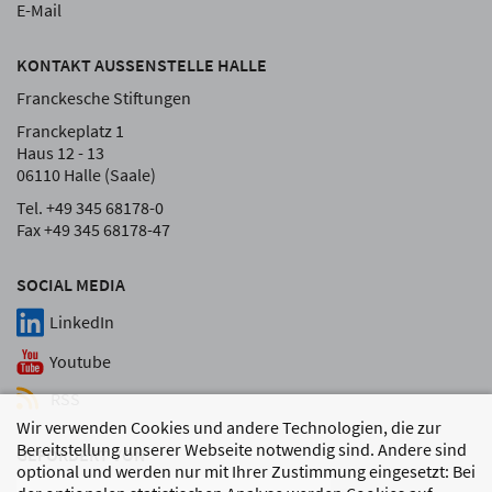
E-Mail
KONTAKT AUSSENSTELLE HALLE
Franckesche Stiftungen
Franckeplatz 1
Haus 12 - 13
06110 Halle (Saale)
Tel. +49 345 68178-0
Fax +49 345 68178-47
SOCIAL MEDIA
LinkedIn
Youtube
RSS
Wir verwenden Cookies und andere Technologien, die zur
Bereitstellung unserer Webseite notwendig sind. Andere sind
GEFÖRDERT VON
optional und werden nur mit Ihrer Zustimmung eingesetzt: Bei