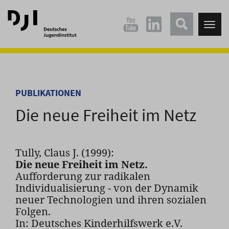
Direkt
Direkt
zum
zum
Tog
Hauptinhalt
Hauptmenü
nav
springen
springen
PUBLIKATIONEN
Die neue Freiheit im Netz
Tully, Claus J. (1999):
Die neue Freiheit im Netz.
Aufforderung zur radikalen
Individualisierung - von der Dynamik
neuer Technologien und ihren sozialen
Folgen.
In: Deutsches Kinderhilfswerk e.V.