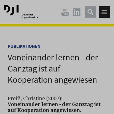
Direkt
Direkt
zum
zum
Tog
Hauptinhalt
Hauptmenü
nav
springen
springen
PUBLIKATIONEN
Voneinander lernen - der
Ganztag ist auf
Kooperation angewiesen
Preiß, Christine (2007):
Voneinander lernen - der Ganztag ist
auf Kooperation angewiesen.