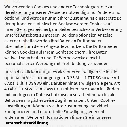
RSS
Wir verwenden Cookies und andere Technologien, die zur
Bereitstellung unserer Webseite notwendig sind. Andere sind
GEFÖRDERT VON
optional und werden nur mit Ihrer Zustimmung eingesetzt: Bei
der optionalen statistischen Analyse werden Cookies auf
Ihrem Gerät gespeichert, um Seitenbesuche zur Verbesserung
unseres Angebots zu messen. Bei der optionalen Anzeige
externer Inhalte werden Ihre Daten an Drittanbieter
übermittelt um deren Angebote zu nutzen. Die Drittanbieter
können Cookies auf Ihrem Gerät speichern, Ihre Daten
weltweit verarbeiten und für Werbezwecke einschl.
personalisierter Werbung mit Profilbildung verwenden.
Das DJI wird größtenteils gefördert vom Bundesministerium
Durch das Klicken auf „alles akzeptieren“ willigen Sie in alle
für Bildung, Familie,
optionalen Verarbeitungen gem. § 25 Abs. 1 TTDSG sowie Art.
Senioren, Frauen und Jugend
6 Abs. 1 lit. a DSGVO ein. Darüber hinaus willigen Sie gem. Art.
sowie den Bundesländern.
49 Abs. 1 DSGVO ein, dass Drittanbieter Ihre Daten in Ländern
mit niedrigerem Datenschutzniveau verarbeiten, wo lokale
Behörden möglicherweise Zugriff erhalten. Unter „Cookie-
Einstellungen“ können Sie Ihre Zustimmung individuell
konfigurieren und eine erteilte Einwilligung jederzeit
DATENSCHUTZ
IMPRESSUM
widerrufen. Weitere Informationen finden Sie in unserer
KORRUPTIONSPRÄVENTION
BARRIEREFREIHEIT
Datenschutzerklärung
.
COOKIE-EINSTELLUNGEN BEARBEITEN