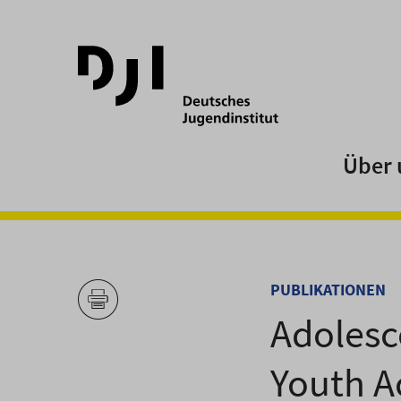
Direkt
Direkt
zum
zum
Hauptinhalt
Hauptmenü
springen
springen
Über 
PUBLIKATIONEN
Adolesc
Youth Ac