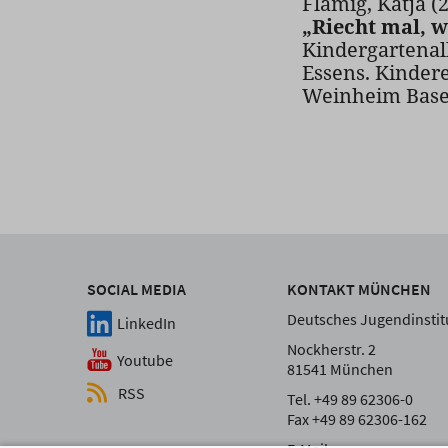
Flämig, Katja (
„Riecht mal, w
Kindergartenall
Essens. Kinder
Weinheim Basel:
SOCIAL MEDIA
KONTAKT MÜNCHEN
Deutsches Jugendinstitu
LinkedIn
Nockherstr. 2
Youtube
81541 München
RSS
Tel. +49 89 62306-0
Fax +49 89 62306-162