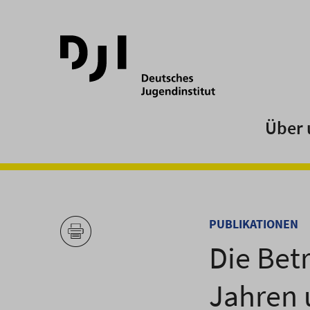
Direkt
Direkt
zum
zum
Hauptinhalt
Hauptmenü
springen
springen
Über 
PUBLIKATIONEN
Die Bet
Jahren 