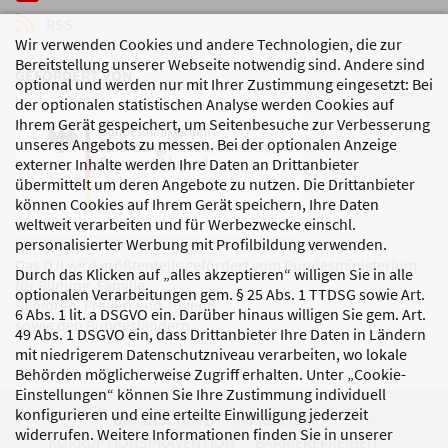
RSS
Wir verwenden Cookies und andere Technologien, die zur
Bereitstellung unserer Webseite notwendig sind. Andere sind
GEFÖRDERT VON
optional und werden nur mit Ihrer Zustimmung eingesetzt: Bei
der optionalen statistischen Analyse werden Cookies auf
Ihrem Gerät gespeichert, um Seitenbesuche zur Verbesserung
unseres Angebots zu messen. Bei der optionalen Anzeige
externer Inhalte werden Ihre Daten an Drittanbieter
übermittelt um deren Angebote zu nutzen. Die Drittanbieter
können Cookies auf Ihrem Gerät speichern, Ihre Daten
weltweit verarbeiten und für Werbezwecke einschl.
personalisierter Werbung mit Profilbildung verwenden.
Das DJI wird größtenteils gefördert vom Bundesministerium
Durch das Klicken auf „alles akzeptieren“ willigen Sie in alle
für Bildung, Familie,
optionalen Verarbeitungen gem. § 25 Abs. 1 TTDSG sowie Art.
Senioren, Frauen und Jugend
6 Abs. 1 lit. a DSGVO ein. Darüber hinaus willigen Sie gem. Art.
sowie den Bundesländern.
49 Abs. 1 DSGVO ein, dass Drittanbieter Ihre Daten in Ländern
mit niedrigerem Datenschutzniveau verarbeiten, wo lokale
Behörden möglicherweise Zugriff erhalten. Unter „Cookie-
Einstellungen“ können Sie Ihre Zustimmung individuell
konfigurieren und eine erteilte Einwilligung jederzeit
DATENSCHUTZ
IMPRESSUM
widerrufen. Weitere Informationen finden Sie in unserer
KORRUPTIONSPRÄVENTION
BARRIEREFREIHEIT