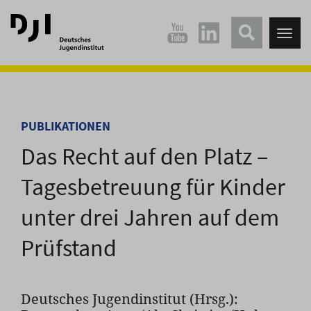
Direkt
Direkt
zum
zum
Tog
Hauptinhalt
Hauptmenü
nav
springen
springen
PUBLIKATIONEN
Das Recht auf den Platz –
Tagesbetreuung für Kinder
unter drei Jahren auf dem
Prüfstand
Deutsches Jugendinstitut (Hrsg.):