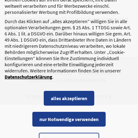
weltweit verarbeiten und für Werbezwecke einschl.
personalisierter Werbung mit Profilbildung verwenden.
Das DJI wird größtenteils gefördert vom Bundesministerium
Durch das Klicken auf „alles akzeptieren“ willigen Sie in alle
für Bildung, Familie,
optionalen Verarbeitungen gem. § 25 Abs. 1 TTDSG sowie Art.
Senioren, Frauen und Jugend
6 Abs. 1 lit. a DSGVO ein. Darüber hinaus willigen Sie gem. Art.
sowie den Bundesländern.
49 Abs. 1 DSGVO ein, dass Drittanbieter Ihre Daten in Ländern
mit niedrigerem Datenschutzniveau verarbeiten, wo lokale
Behörden möglicherweise Zugriff erhalten. Unter „Cookie-
Einstellungen“ können Sie Ihre Zustimmung individuell
konfigurieren und eine erteilte Einwilligung jederzeit
DATENSCHUTZ
IMPRESSUM
widerrufen. Weitere Informationen finden Sie in unserer
KORRUPTIONSPRÄVENTION
BARRIEREFREIHEIT
Datenschutzerklärung
.
COOKIE-EINSTELLUNGEN BEARBEITEN
© 2026 DEUTSCHES JUGENDINSTITUT E.V.
alles akzeptieren
nur Notwendige verwenden