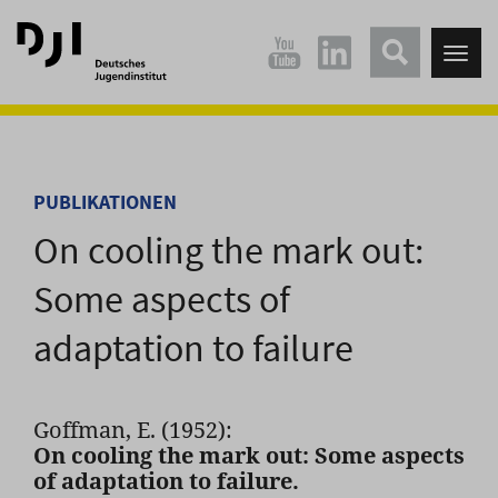
Direkt
Direkt
zum
zum
Tog
Hauptinhalt
Hauptmenü
nav
springen
springen
PUBLIKATIONEN
On cooling the mark out:
Some aspects of
adaptation to failure
Goffman, E. (1952):
On cooling the mark out: Some aspects
of adaptation to failure.