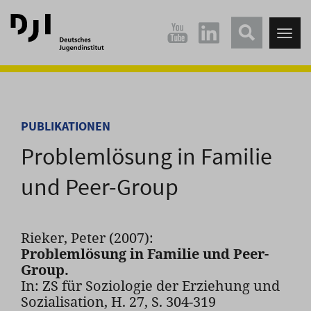
Direkt
Direkt
zum
zum
Tog
Hauptinhalt
Hauptmenü
nav
springen
springen
PUBLIKATIONEN
Problemlösung in Familie
und Peer-Group
Rieker, Peter (2007):
Problemlösung in Familie und Peer-
Group.
In: ZS für Soziologie der Erziehung und
Sozialisation, H. 27, S. 304-319