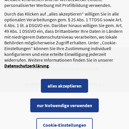
personalisierter Werbung mit Profilbildung verwenden.
Das DJI wird größtenteils gefördert vom Bundesministerium
Durch das Klicken auf „alles akzeptieren“ willigen Sie in alle
für Bildung, Familie,
optionalen Verarbeitungen gem. § 25 Abs. 1 TTDSG sowie Art.
Senioren, Frauen und Jugend
6 Abs. 1 lit. a DSGVO ein. Darüber hinaus willigen Sie gem. Art.
sowie den Bundesländern.
49 Abs. 1 DSGVO ein, dass Drittanbieter Ihre Daten in Ländern
mit niedrigerem Datenschutzniveau verarbeiten, wo lokale
Behörden möglicherweise Zugriff erhalten. Unter „Cookie-
Einstellungen“ können Sie Ihre Zustimmung individuell
konfigurieren und eine erteilte Einwilligung jederzeit
DATENSCHUTZ
IMPRESSUM
widerrufen. Weitere Informationen finden Sie in unserer
KORRUPTIONSPRÄVENTION
BARRIEREFREIHEIT
Datenschutzerklärung
.
COOKIE-EINSTELLUNGEN BEARBEITEN
© 2026 DEUTSCHES JUGENDINSTITUT E.V.
alles akzeptieren
nur Notwendige verwenden
Cookie-Einstellungen