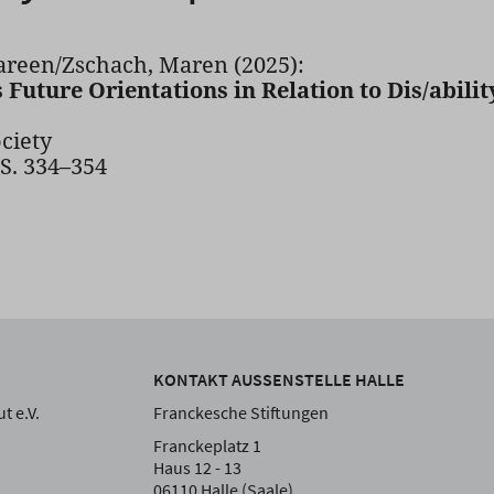
areen/Zschach, Maren (2025):
 Future Orientations in Relation to Dis/abili
ciety
, S. 334–354
KONTAKT AUSSENSTELLE HALLE
t e.V.
Franckesche Stiftungen
Franckeplatz 1
Haus 12 - 13
06110 Halle (Saale)