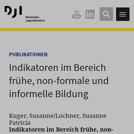
Direkt
Direkt
zum
zum
Tog
Hauptinhalt
Hauptmenü
nav
springen
springen
PUBLIKATIONEN
Indikatoren im Bereich
frühe, non-formale und
informelle Bildung
Kuger, Susanne/Lochner, Susanne
Patricia
Indikatoren im Bereich frühe, non-