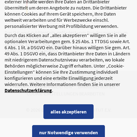
externer Inhalte werden Ihre Daten an Drittanbieter
übermittelt um deren Angebote zu nutzen. Die Drittanbieter
können Cookies auf Ihrem Gerät speichern, Ihre Daten
weltweit verarbeiten und für Werbezwecke einschl.
personalisierter Werbung mit Profilbildung verwenden.
Das DJI wird größtenteils gefördert vom Bundesministerium
Durch das Klicken auf „alles akzeptieren“ willigen Sie in alle
für Bildung, Familie,
optionalen Verarbeitungen gem. § 25 Abs. 1 TTDSG sowie Art.
Senioren, Frauen und Jugend
6 Abs. 1 lit. a DSGVO ein. Darüber hinaus willigen Sie gem. Art.
sowie den Bundesländern.
49 Abs. 1 DSGVO ein, dass Drittanbieter Ihre Daten in Ländern
mit niedrigerem Datenschutzniveau verarbeiten, wo lokale
Behörden möglicherweise Zugriff erhalten. Unter „Cookie-
Einstellungen“ können Sie Ihre Zustimmung individuell
konfigurieren und eine erteilte Einwilligung jederzeit
DATENSCHUTZ
IMPRESSUM
widerrufen. Weitere Informationen finden Sie in unserer
KORRUPTIONSPRÄVENTION
BARRIEREFREIHEIT
Datenschutzerklärung
.
COOKIE-EINSTELLUNGEN BEARBEITEN
© 2026 DEUTSCHES JUGENDINSTITUT E.V.
alles akzeptieren
nur Notwendige verwenden