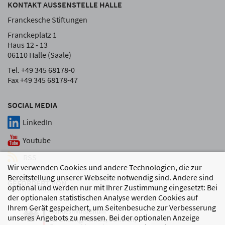
KONTAKT AUSSENSTELLE HALLE
Franckesche Stiftungen
Franckeplatz 1
Haus 12 - 13
06110 Halle (Saale)
Tel. +49 345 68178-0
Fax +49 345 68178-47
SOCIAL MEDIA
LinkedIn
Youtube
RSS
Wir verwenden Cookies und andere Technologien, die zur
Bereitstellung unserer Webseite notwendig sind. Andere sind
GEFÖRDERT VON
optional und werden nur mit Ihrer Zustimmung eingesetzt: Bei
der optionalen statistischen Analyse werden Cookies auf
Ihrem Gerät gespeichert, um Seitenbesuche zur Verbesserung
unseres Angebots zu messen. Bei der optionalen Anzeige