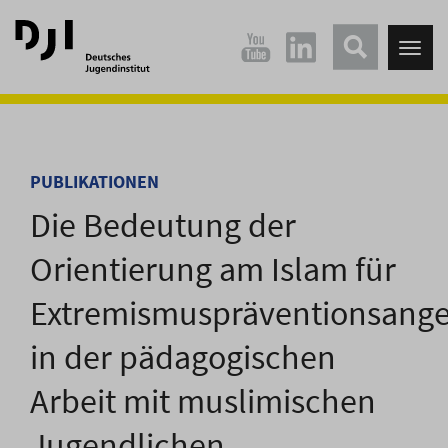
Direkt
Direkt
zum
zum
Tog
Hauptinhalt
Hauptmenü
nav
springen
springen
PUBLIKATIONEN
Die Bedeutung der
Orientierung am Islam für
Extremismuspräventionsang
in der pädagogischen
Arbeit mit muslimischen
Jugendlichen