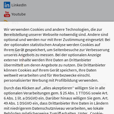
LinkedIn
Youtube
RSS
Wir verwenden Cookies und andere Technologien, die zur
Bereitstellung unserer Webseite notwendig sind. Andere sind
GEFÖRDERT VON
optional und werden nur mit Ihrer Zustimmung eingesetzt: Bei
der optionalen statistischen Analyse werden Cookies auf
Ihrem Gerät gespeichert, um Seitenbesuche zur Verbesserung
unseres Angebots zu messen. Bei der optionalen Anzeige
externer Inhalte werden Ihre Daten an Drittanbieter
übermittelt um deren Angebote zu nutzen. Die Drittanbieter
können Cookies auf Ihrem Gerät speichern, Ihre Daten
weltweit verarbeiten und für Werbezwecke einschl.
personalisierter Werbung mit Profilbildung verwenden.
Das DJI wird größtenteils gefördert vom Bundesministerium
Durch das Klicken auf „alles akzeptieren“ willigen Sie in alle
für Bildung, Familie,
optionalen Verarbeitungen gem. § 25 Abs. 1 TTDSG sowie Art.
Senioren, Frauen und Jugend
6 Abs. 1 lit. a DSGVO ein. Darüber hinaus willigen Sie gem. Art.
sowie den Bundesländern.
49 Abs. 1 DSGVO ein, dass Drittanbieter Ihre Daten in Ländern
mit niedrigerem Datenschutzniveau verarbeiten, wo lokale
Behörden möglicherweise Zugriff erhalten. Unter „Cookie-