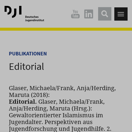
Direkt
Direkt
zum
zum
Tog
Hauptinhalt
Hauptmenü
nav
springen
springen
PUBLIKATIONEN
Editorial
Glaser, Michaela/Frank, Anja/Herding,
Maruta (2018):
Editorial.
Glaser, Michaela/Frank,
Anja/Herding, Maruta (Hrsg.):
Gewaltorientierter Islamismus im
Jugendalter. Perspektiven aus
Jugendforschung und Jugendhilfe. 2.