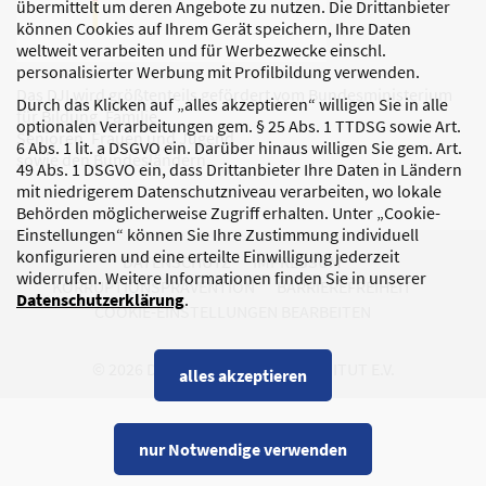
übermittelt um deren Angebote zu nutzen. Die Drittanbieter
können Cookies auf Ihrem Gerät speichern, Ihre Daten
weltweit verarbeiten und für Werbezwecke einschl.
personalisierter Werbung mit Profilbildung verwenden.
Das DJI wird größtenteils gefördert vom Bundesministerium
Durch das Klicken auf „alles akzeptieren“ willigen Sie in alle
für Bildung, Familie,
optionalen Verarbeitungen gem. § 25 Abs. 1 TTDSG sowie Art.
Senioren, Frauen und Jugend
6 Abs. 1 lit. a DSGVO ein. Darüber hinaus willigen Sie gem. Art.
sowie den Bundesländern.
49 Abs. 1 DSGVO ein, dass Drittanbieter Ihre Daten in Ländern
mit niedrigerem Datenschutzniveau verarbeiten, wo lokale
Behörden möglicherweise Zugriff erhalten. Unter „Cookie-
Einstellungen“ können Sie Ihre Zustimmung individuell
konfigurieren und eine erteilte Einwilligung jederzeit
DATENSCHUTZ
IMPRESSUM
widerrufen. Weitere Informationen finden Sie in unserer
KORRUPTIONSPRÄVENTION
BARRIEREFREIHEIT
Datenschutzerklärung
.
COOKIE-EINSTELLUNGEN BEARBEITEN
© 2026 DEUTSCHES JUGENDINSTITUT E.V.
alles akzeptieren
nur Notwendige verwenden