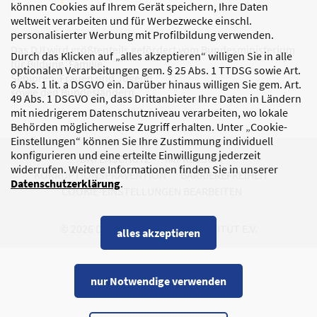
können Cookies auf Ihrem Gerät speichern, Ihre Daten
weltweit verarbeiten und für Werbezwecke einschl.
personalisierter Werbung mit Profilbildung verwenden.
Das DJI wird größtenteils gefördert vom Bundesministerium
Durch das Klicken auf „alles akzeptieren“ willigen Sie in alle
für Bildung, Familie,
optionalen Verarbeitungen gem. § 25 Abs. 1 TTDSG sowie Art.
Senioren, Frauen und Jugend
6 Abs. 1 lit. a DSGVO ein. Darüber hinaus willigen Sie gem. Art.
sowie den Bundesländern.
49 Abs. 1 DSGVO ein, dass Drittanbieter Ihre Daten in Ländern
mit niedrigerem Datenschutzniveau verarbeiten, wo lokale
Behörden möglicherweise Zugriff erhalten. Unter „Cookie-
Einstellungen“ können Sie Ihre Zustimmung individuell
konfigurieren und eine erteilte Einwilligung jederzeit
DATENSCHUTZ
IMPRESSUM
widerrufen. Weitere Informationen finden Sie in unserer
KORRUPTIONSPRÄVENTION
BARRIEREFREIHEIT
Datenschutzerklärung
.
COOKIE-EINSTELLUNGEN BEARBEITEN
© 2026 DEUTSCHES JUGENDINSTITUT E.V.
alles akzeptieren
nur Notwendige verwenden