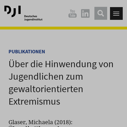
Direkt
Direkt
zum
zum
Tog
Hauptinhalt
Hauptmenü
nav
springen
springen
PUBLIKATIONEN
Über die Hinwendung von
Jugendlichen zum
gewaltorientierten
Extremismus
Glaser, Michaela (2018):