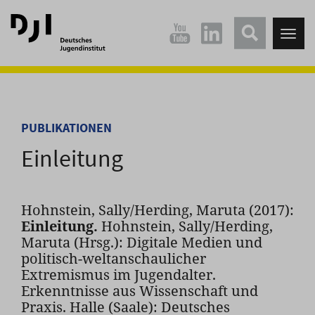
Direkt
Direkt
zum
zum
Tog
Hauptinhalt
Hauptmenü
nav
springen
springen
PUBLIKATIONEN
Einleitung
Hohnstein, Sally/Herding, Maruta (2017):
Einleitung.
Hohnstein, Sally/Herding,
Maruta (Hrsg.): Digitale Medien und
politisch-weltanschaulicher
Extremismus im Jugendalter.
Erkenntnisse aus Wissenschaft und
Praxis. Halle (Saale): Deutsches