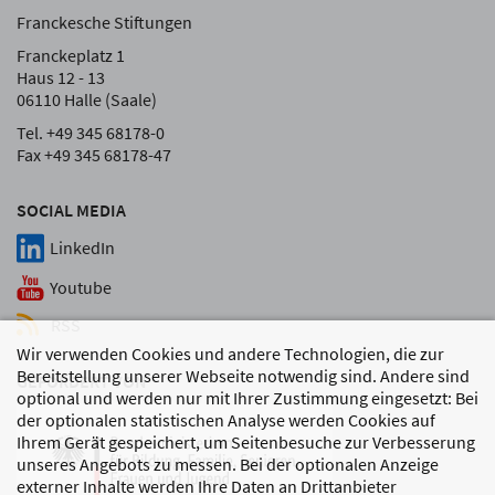
Franckesche Stiftungen
Franckeplatz 1
Haus 12 - 13
06110 Halle (Saale)
Tel. +49 345 68178-0
Fax +49 345 68178-47
SOCIAL MEDIA
LinkedIn
Youtube
RSS
Wir verwenden Cookies und andere Technologien, die zur
Bereitstellung unserer Webseite notwendig sind. Andere sind
GEFÖRDERT VON
optional und werden nur mit Ihrer Zustimmung eingesetzt: Bei
der optionalen statistischen Analyse werden Cookies auf
Ihrem Gerät gespeichert, um Seitenbesuche zur Verbesserung
unseres Angebots zu messen. Bei der optionalen Anzeige
externer Inhalte werden Ihre Daten an Drittanbieter