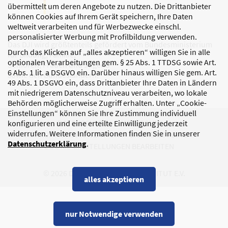
übermittelt um deren Angebote zu nutzen. Die Drittanbieter
können Cookies auf Ihrem Gerät speichern, Ihre Daten
weltweit verarbeiten und für Werbezwecke einschl.
personalisierter Werbung mit Profilbildung verwenden.
Das DJI wird größtenteils gefördert vom Bundesministerium
Durch das Klicken auf „alles akzeptieren“ willigen Sie in alle
für Bildung, Familie,
optionalen Verarbeitungen gem. § 25 Abs. 1 TTDSG sowie Art.
Senioren, Frauen und Jugend
6 Abs. 1 lit. a DSGVO ein. Darüber hinaus willigen Sie gem. Art.
sowie den Bundesländern.
49 Abs. 1 DSGVO ein, dass Drittanbieter Ihre Daten in Ländern
mit niedrigerem Datenschutzniveau verarbeiten, wo lokale
Behörden möglicherweise Zugriff erhalten. Unter „Cookie-
Einstellungen“ können Sie Ihre Zustimmung individuell
DATENSCHUTZ
IMPRESSUM
konfigurieren und eine erteilte Einwilligung jederzeit
widerrufen. Weitere Informationen finden Sie in unserer
KORRUPTIONSPRÄVENTION
BARRIEREFREIHEIT
Datenschutzerklärung
.
COOKIE-EINSTELLUNGEN BEARBEITEN
© 2026 DEUTSCHES JUGENDINSTITUT E.V.
alles akzeptieren
nur Notwendige verwenden