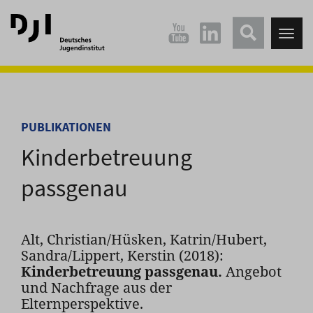
Direkt
Direkt
zum
zum
Tog
Hauptinhalt
Hauptmenü
nav
springen
springen
PUBLIKATIONEN
Kinderbetreuung
passgenau
Alt, Christian/Hüsken, Katrin/Hubert,
Sandra/Lippert, Kerstin (2018):
Kinderbetreuung passgenau.
Angebot
und Nachfrage aus der
Elternperspektive.