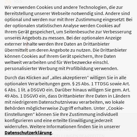
RSS
Wir verwenden Cookies und andere Technologien, die zur
Bereitstellung unserer Webseite notwendig sind. Andere sind
GEFÖRDERT VON
optional und werden nur mit Ihrer Zustimmung eingesetzt: Bei
der optionalen statistischen Analyse werden Cookies auf
Ihrem Gerät gespeichert, um Seitenbesuche zur Verbesserung
unseres Angebots zu messen. Bei der optionalen Anzeige
externer Inhalte werden Ihre Daten an Drittanbieter
übermittelt um deren Angebote zu nutzen. Die Drittanbieter
können Cookies auf Ihrem Gerät speichern, Ihre Daten
weltweit verarbeiten und für Werbezwecke einschl.
personalisierter Werbung mit Profilbildung verwenden.
Das DJI wird größtenteils gefördert vom Bundesministerium
Durch das Klicken auf „alles akzeptieren“ willigen Sie in alle
für Bildung, Familie,
optionalen Verarbeitungen gem. § 25 Abs. 1 TTDSG sowie Art.
Senioren, Frauen und Jugend
6 Abs. 1 lit. a DSGVO ein. Darüber hinaus willigen Sie gem. Art.
sowie den Bundesländern.
49 Abs. 1 DSGVO ein, dass Drittanbieter Ihre Daten in Ländern
mit niedrigerem Datenschutzniveau verarbeiten, wo lokale
Behörden möglicherweise Zugriff erhalten. Unter „Cookie-
Einstellungen“ können Sie Ihre Zustimmung individuell
konfigurieren und eine erteilte Einwilligung jederzeit
DATENSCHUTZ
IMPRESSUM
widerrufen. Weitere Informationen finden Sie in unserer
KORRUPTIONSPRÄVENTION
BARRIEREFREIHEIT
Datenschutzerklärung
.
COOKIE-EINSTELLUNGEN BEARBEITEN