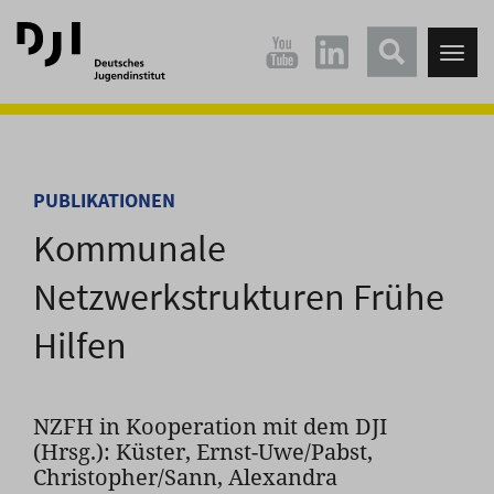
Direkt
Direkt
zum
zum
Tog
Hauptinhalt
Hauptmenü
nav
springen
springen
PUBLIKATIONEN
Kommunale
Netzwerkstrukturen Frühe
Hilfen
NZFH in Kooperation mit dem DJI
(Hrsg.): Küster, Ernst-Uwe/Pabst,
Christopher/Sann, Alexandra