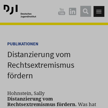
Direkt
Direkt
zum
zum
Tog
Hauptinhalt
Hauptmenü
nav
springen
springen
PUBLIKATIONEN
Distanzierung vom
Rechtsextremismus
fördern
Hohnstein, Sally
Distanzierung vom
Rechtsextremismus fördern.
Was hat