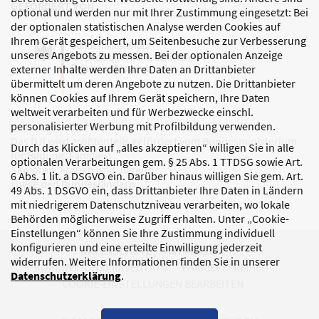
GEFÖRDERT VON
optional und werden nur mit Ihrer Zustimmung eingesetzt: Bei
der optionalen statistischen Analyse werden Cookies auf
Ihrem Gerät gespeichert, um Seitenbesuche zur Verbesserung
unseres Angebots zu messen. Bei der optionalen Anzeige
externer Inhalte werden Ihre Daten an Drittanbieter
übermittelt um deren Angebote zu nutzen. Die Drittanbieter
können Cookies auf Ihrem Gerät speichern, Ihre Daten
weltweit verarbeiten und für Werbezwecke einschl.
personalisierter Werbung mit Profilbildung verwenden.
Das DJI wird größtenteils gefördert vom Bundesministerium
Durch das Klicken auf „alles akzeptieren“ willigen Sie in alle
für Bildung, Familie,
optionalen Verarbeitungen gem. § 25 Abs. 1 TTDSG sowie Art.
Senioren, Frauen und Jugend
6 Abs. 1 lit. a DSGVO ein. Darüber hinaus willigen Sie gem. Art.
sowie den Bundesländern.
49 Abs. 1 DSGVO ein, dass Drittanbieter Ihre Daten in Ländern
mit niedrigerem Datenschutzniveau verarbeiten, wo lokale
Behörden möglicherweise Zugriff erhalten. Unter „Cookie-
Einstellungen“ können Sie Ihre Zustimmung individuell
konfigurieren und eine erteilte Einwilligung jederzeit
DATENSCHUTZ
IMPRESSUM
widerrufen. Weitere Informationen finden Sie in unserer
KORRUPTIONSPRÄVENTION
BARRIEREFREIHEIT
Datenschutzerklärung
.
COOKIE-EINSTELLUNGEN BEARBEITEN