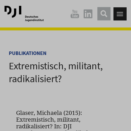
Direkt
Direkt
zum
zum
Tog
Hauptinhalt
Hauptmenü
nav
springen
springen
PUBLIKATIONEN
Extremistisch, militant,
radikalisiert?
Glaser, Michaela (2015):
Extremistisch, militant,
radikalisiert? In: DJI