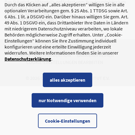
Das DJI wird größtenteils gefördert vom Bundesministerium
Durch das Klicken auf „alles akzeptieren“ willigen Sie in alle
für Bildung, Familie,
optionalen Verarbeitungen gem. § 25 Abs. 1 TTDSG sowie Art.
Senioren, Frauen und Jugend
6 Abs. 1 lit. a DSGVO ein. Darüber hinaus willigen Sie gem. Art.
sowie den Bundesländern.
49 Abs. 1 DSGVO ein, dass Drittanbieter Ihre Daten in Ländern
mit niedrigerem Datenschutzniveau verarbeiten, wo lokale
Behörden möglicherweise Zugriff erhalten. Unter „Cookie-
Einstellungen“ können Sie Ihre Zustimmung individuell
konfigurieren und eine erteilte Einwilligung jederzeit
DATENSCHUTZ
IMPRESSUM
widerrufen. Weitere Informationen finden Sie in unserer
KORRUPTIONSPRÄVENTION
BARRIEREFREIHEIT
Datenschutzerklärung
.
COOKIE-EINSTELLUNGEN BEARBEITEN
© 2026 DEUTSCHES JUGENDINSTITUT E.V.
alles akzeptieren
nur Notwendige verwenden
Cookie-Einstellungen