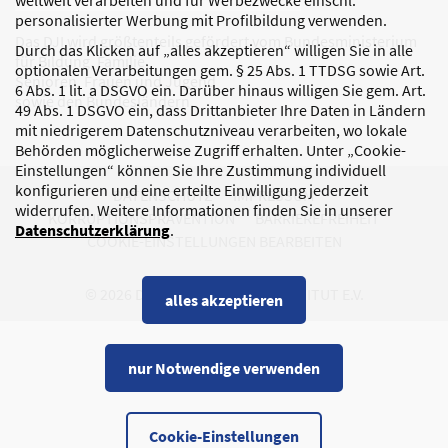
weltweit verarbeiten und für Werbezwecke einschl.
personalisierter Werbung mit Profilbildung verwenden.
Das DJI wird größtenteils gefördert vom Bundesministerium
Durch das Klicken auf „alles akzeptieren“ willigen Sie in alle
für Bildung, Familie,
optionalen Verarbeitungen gem. § 25 Abs. 1 TTDSG sowie Art.
Senioren, Frauen und Jugend
6 Abs. 1 lit. a DSGVO ein. Darüber hinaus willigen Sie gem. Art.
sowie den Bundesländern.
49 Abs. 1 DSGVO ein, dass Drittanbieter Ihre Daten in Ländern
mit niedrigerem Datenschutzniveau verarbeiten, wo lokale
Behörden möglicherweise Zugriff erhalten. Unter „Cookie-
Einstellungen“ können Sie Ihre Zustimmung individuell
konfigurieren und eine erteilte Einwilligung jederzeit
DATENSCHUTZ
IMPRESSUM
widerrufen. Weitere Informationen finden Sie in unserer
KORRUPTIONSPRÄVENTION
BARRIEREFREIHEIT
Datenschutzerklärung
.
COOKIE-EINSTELLUNGEN BEARBEITEN
© 2026 DEUTSCHES JUGENDINSTITUT E.V.
alles akzeptieren
nur Notwendige verwenden
Cookie-Einstellungen