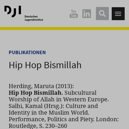
Direkt
Direkt
zum
zum
Tog
Hauptinhalt
Hauptmenü
nav
springen
springen
PUBLIKATIONEN
Hip Hop Bismillah
Herding, Maruta (2013):
Hip Hop Bismillah.
Subcultural
Worship of Allah in Western Europe.
Salhi, Kamal (Hrsg.): Culture and
Identity in the Muslim World.
Performance, Politics and Piety. London:
Routledge, S. 230–260