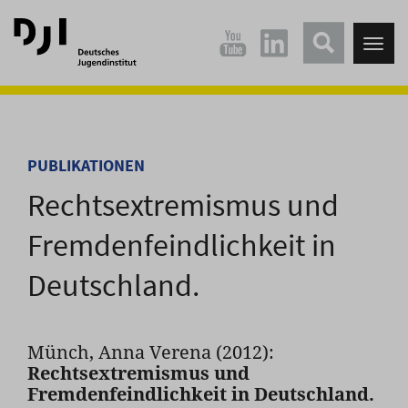
Direkt
Direkt
zum
zum
Tog
Hauptinhalt
Hauptmenü
nav
springen
springen
PUBLIKATIONEN
Rechtsextremismus und
Fremdenfeindlichkeit in
Deutschland.
Münch, Anna Verena (2012):
Rechtsextremismus und
Fremdenfeindlichkeit in Deutschland.