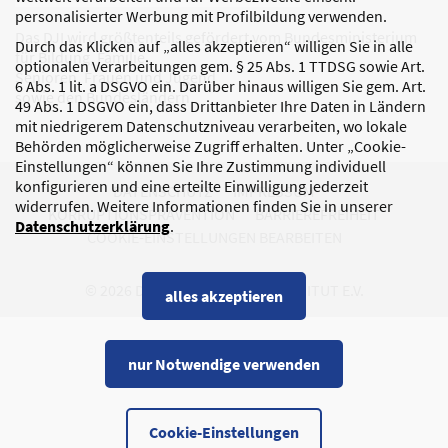
personalisierter Werbung mit Profilbildung verwenden.
Das DJI wird größtenteils gefördert vom Bundesministerium
Durch das Klicken auf „alles akzeptieren“ willigen Sie in alle
für Bildung, Familie,
optionalen Verarbeitungen gem. § 25 Abs. 1 TTDSG sowie Art.
Senioren, Frauen und Jugend
6 Abs. 1 lit. a DSGVO ein. Darüber hinaus willigen Sie gem. Art.
sowie den Bundesländern.
49 Abs. 1 DSGVO ein, dass Drittanbieter Ihre Daten in Ländern
mit niedrigerem Datenschutzniveau verarbeiten, wo lokale
Behörden möglicherweise Zugriff erhalten. Unter „Cookie-
Einstellungen“ können Sie Ihre Zustimmung individuell
konfigurieren und eine erteilte Einwilligung jederzeit
DATENSCHUTZ
IMPRESSUM
widerrufen. Weitere Informationen finden Sie in unserer
KORRUPTIONSPRÄVENTION
BARRIEREFREIHEIT
Datenschutzerklärung
.
COOKIE-EINSTELLUNGEN BEARBEITEN
© 2026 DEUTSCHES JUGENDINSTITUT E.V.
alles akzeptieren
nur Notwendige verwenden
Cookie-Einstellungen