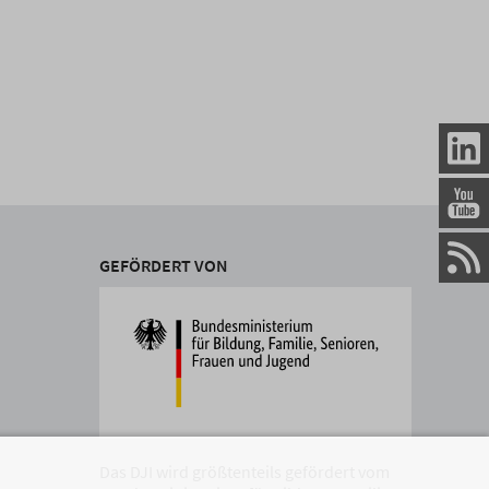
GEFÖRDERT VON
Das DJI wird größtenteils gefördert vom