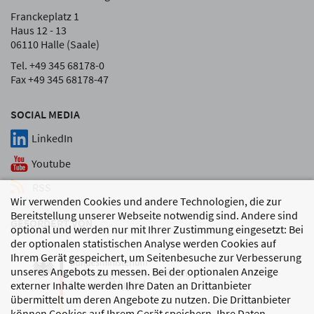
Franckeplatz 1
Haus 12 - 13
06110 Halle (Saale)
Tel. +49 345 68178-0
Fax +49 345 68178-47
SOCIAL MEDIA
LinkedIn
Youtube
RSS
Wir verwenden Cookies und andere Technologien, die zur
Bereitstellung unserer Webseite notwendig sind. Andere sind
GEFÖRDERT VON
optional und werden nur mit Ihrer Zustimmung eingesetzt: Bei
der optionalen statistischen Analyse werden Cookies auf
Ihrem Gerät gespeichert, um Seitenbesuche zur Verbesserung
unseres Angebots zu messen. Bei der optionalen Anzeige
externer Inhalte werden Ihre Daten an Drittanbieter
übermittelt um deren Angebote zu nutzen. Die Drittanbieter
können Cookies auf Ihrem Gerät speichern, Ihre Daten