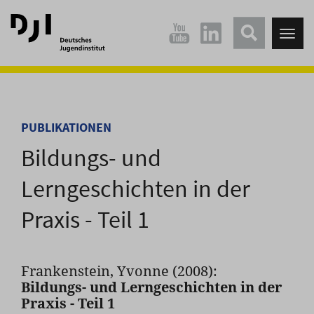
Direkt
Direkt
zum
zum
Tog
Hauptinhalt
Hauptmenü
nav
springen
springen
PUBLIKATIONEN
Bildungs- und
Lerngeschichten in der
Praxis - Teil 1
Frankenstein, Yvonne (2008):
Bildungs- und Lerngeschichten in der
Praxis - Teil 1