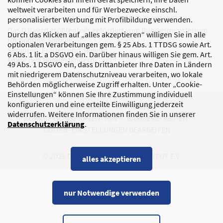
weltweit verarbeiten und für Werbezwecke einschl.
personalisierter Werbung mit Profilbildung verwenden.
Das DJI wird größtenteils gefördert vom Bundesministerium
Durch das Klicken auf „alles akzeptieren“ willigen Sie in alle
für Bildung, Familie,
optionalen Verarbeitungen gem. § 25 Abs. 1 TTDSG sowie Art.
Senioren, Frauen und Jugend
6 Abs. 1 lit. a DSGVO ein. Darüber hinaus willigen Sie gem. Art.
sowie den Bundesländern.
49 Abs. 1 DSGVO ein, dass Drittanbieter Ihre Daten in Ländern
mit niedrigerem Datenschutzniveau verarbeiten, wo lokale
Behörden möglicherweise Zugriff erhalten. Unter „Cookie-
Einstellungen“ können Sie Ihre Zustimmung individuell
konfigurieren und eine erteilte Einwilligung jederzeit
DATENSCHUTZ
IMPRESSUM
widerrufen. Weitere Informationen finden Sie in unserer
KORRUPTIONSPRÄVENTION
BARRIEREFREIHEIT
Datenschutzerklärung
.
COOKIE-EINSTELLUNGEN BEARBEITEN
© 2026 DEUTSCHES JUGENDINSTITUT E.V.
alles akzeptieren
nur Notwendige verwenden