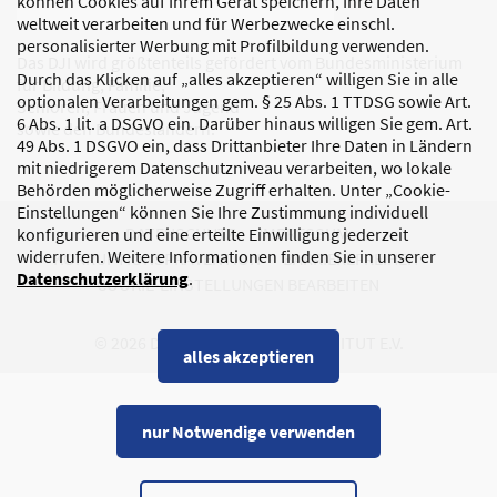
können Cookies auf Ihrem Gerät speichern, Ihre Daten
weltweit verarbeiten und für Werbezwecke einschl.
personalisierter Werbung mit Profilbildung verwenden.
Das DJI wird größtenteils gefördert vom Bundesministerium
Durch das Klicken auf „alles akzeptieren“ willigen Sie in alle
für Bildung, Familie,
optionalen Verarbeitungen gem. § 25 Abs. 1 TTDSG sowie Art.
Senioren, Frauen und Jugend
6 Abs. 1 lit. a DSGVO ein. Darüber hinaus willigen Sie gem. Art.
sowie den Bundesländern.
49 Abs. 1 DSGVO ein, dass Drittanbieter Ihre Daten in Ländern
mit niedrigerem Datenschutzniveau verarbeiten, wo lokale
Behörden möglicherweise Zugriff erhalten. Unter „Cookie-
Einstellungen“ können Sie Ihre Zustimmung individuell
DATENSCHUTZ
IMPRESSUM
konfigurieren und eine erteilte Einwilligung jederzeit
widerrufen. Weitere Informationen finden Sie in unserer
KORRUPTIONSPRÄVENTION
BARRIEREFREIHEIT
Datenschutzerklärung
.
COOKIE-EINSTELLUNGEN BEARBEITEN
© 2026 DEUTSCHES JUGENDINSTITUT E.V.
alles akzeptieren
nur Notwendige verwenden