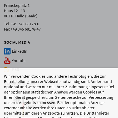
Franckeplatz 1
Haus 12 - 13
06110 Halle (Saale)
Tel. +49 345 68178-0
Fax +49 345 68178-47
SOCIAL MEDIA
LinkedIn
Youtube
RSS
Wir verwenden Cookies und andere Technologien, die zur
Bereitstellung unserer Webseite notwendig sind. Andere sind
GEFÖRDERT VON
optional und werden nur mit Ihrer Zustimmung eingesetzt: Bei
der optionalen statistischen Analyse werden Cookies auf
Ihrem Gerät gespeichert, um Seitenbesuche zur Verbesserung
unseres Angebots zu messen. Bei der optionalen Anzeige
externer Inhalte werden Ihre Daten an Drittanbieter
übermittelt um deren Angebote zu nutzen. Die Drittanbieter