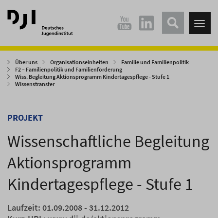
Direkt
Direkt
zum
zum
Tog
Hauptinhalt
Hauptmenü
nav
springen
springen
Über uns
Organisationseinheiten
Familie und Familienpolitik
F2 – Familienpolitik und Familienförderung
Wiss. Begleitung Aktionsprogramm Kindertagespflege - Stufe 1
Wissenstransfer
PROJEKT
Wissenschaftliche Begleitung
Aktionsprogramm
Kindertagespflege - Stufe 1
Laufzeit: 01.09.2008 - 31.12.2012