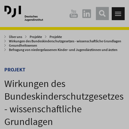
Direkt
Direkt
zum
zum
Tog
Hauptinhalt
Hauptmenü
nav
springen
springen
Über uns
Projekte
Projekte
Wirkungen des Bundeskinderschutzgesetzes - wissenschaftliche Grundlagen
Gesundheitswesen
Befragung von niedergelassenen Kinder- und Jugendärztinnen und ärzten
PROJEKT
Wirkungen des
Bundeskinderschutzgesetzes
- wissenschaftliche
Grundlagen