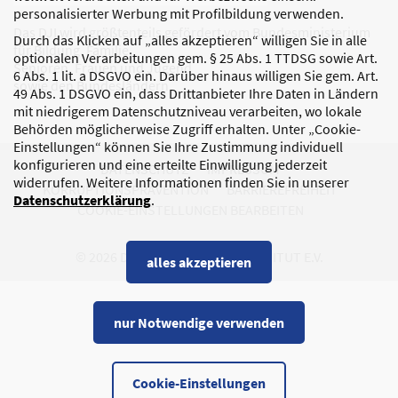
personalisierter Werbung mit Profilbildung verwenden.
Das DJI wird größtenteils gefördert vom Bundesministerium
Durch das Klicken auf „alles akzeptieren“ willigen Sie in alle
für Bildung, Familie,
optionalen Verarbeitungen gem. § 25 Abs. 1 TTDSG sowie Art.
Senioren, Frauen und Jugend
6 Abs. 1 lit. a DSGVO ein. Darüber hinaus willigen Sie gem. Art.
sowie den Bundesländern.
49 Abs. 1 DSGVO ein, dass Drittanbieter Ihre Daten in Ländern
mit niedrigerem Datenschutzniveau verarbeiten, wo lokale
Behörden möglicherweise Zugriff erhalten. Unter „Cookie-
Einstellungen“ können Sie Ihre Zustimmung individuell
konfigurieren und eine erteilte Einwilligung jederzeit
DATENSCHUTZ
IMPRESSUM
widerrufen. Weitere Informationen finden Sie in unserer
KORRUPTIONSPRÄVENTION
BARRIEREFREIHEIT
Datenschutzerklärung
.
COOKIE-EINSTELLUNGEN BEARBEITEN
© 2026 DEUTSCHES JUGENDINSTITUT E.V.
alles akzeptieren
nur Notwendige verwenden
Cookie-Einstellungen