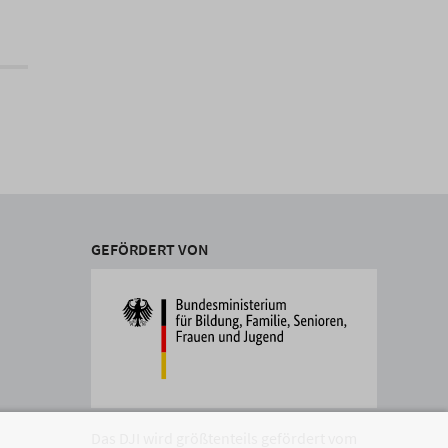
GEFÖRDERT VON
Das DJI wird größtenteils gefördert vom