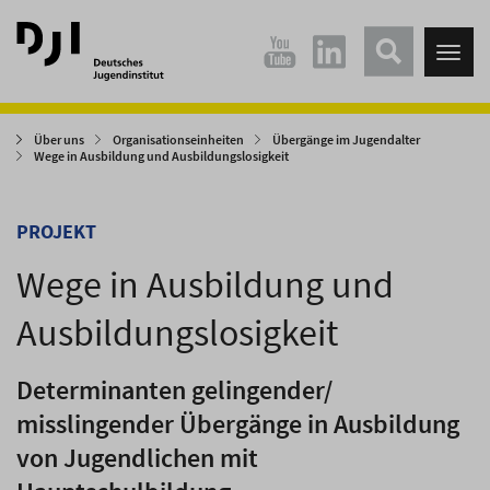
Direkt
Direkt
zum
zum
Tog
Hauptinhalt
Hauptmenü
nav
springen
springen
Über uns
Organisationseinheiten
Übergänge im Jugendalter
Wege in Ausbildung und Ausbildungslosigkeit
PROJEKT
Wege in Ausbildung und
Ausbildungslosigkeit
Determinanten gelingender/
misslingender Übergänge in Ausbildung
von Jugendlichen mit