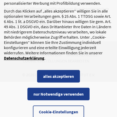
personalisierter Werbung mit Profilbildung verwenden.
Das DJI wird größtenteils gefördert vom Bundesministerium
Durch das Klicken auf „alles akzeptieren“ willigen Sie in alle
für Bildung, Familie,
optionalen Verarbeitungen gem. § 25 Abs. 1 TTDSG sowie Art.
Senioren, Frauen und Jugend
6 Abs. 1 lit. a DSGVO ein. Darüber hinaus willigen Sie gem. Art.
sowie den Bundesländern.
49 Abs. 1 DSGVO ein, dass Drittanbieter Ihre Daten in Ländern
mit niedrigerem Datenschutzniveau verarbeiten, wo lokale
Behörden möglicherweise Zugriff erhalten. Unter „Cookie-
Einstellungen“ können Sie Ihre Zustimmung individuell
konfigurieren und eine erteilte Einwilligung jederzeit
DATENSCHUTZ
IMPRESSUM
widerrufen. Weitere Informationen finden Sie in unserer
KORRUPTIONSPRÄVENTION
BARRIEREFREIHEIT
Datenschutzerklärung
.
COOKIE-EINSTELLUNGEN BEARBEITEN
© 2026 DEUTSCHES JUGENDINSTITUT E.V.
alles akzeptieren
nur Notwendige verwenden
Cookie-Einstellungen