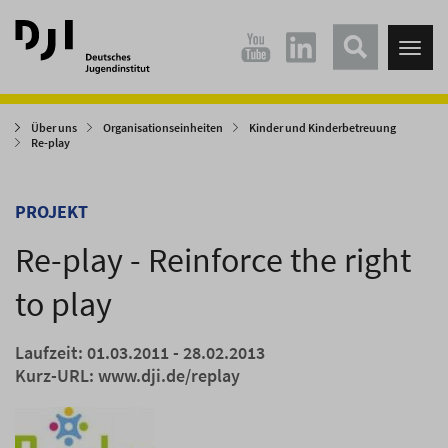
Direkt
Direkt
zum
zum
Tog
Hauptinhalt
Hauptmenü
nav
springen
springen
Über uns
Organisationseinheiten
Kinder und Kinderbetreuung
Re-play
PROJEKT
Re-play - Reinforce the right
to play
Laufzeit: 01.03.2011 - 28.02.2013
Kurz-URL:
www.dji.de/replay