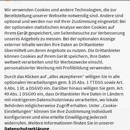
RSS
Wir verwenden Cookies und andere Technologien, die zur
Bereitstellung unserer Webseite notwendig sind. Andere sind
GEFÖRDERT VON
optional und werden nur mit Ihrer Zustimmung eingesetzt: Bei
der optionalen statistischen Analyse werden Cookies auf
Ihrem Gerät gespeichert, um Seitenbesuche zur Verbesserung
unseres Angebots zu messen. Bei der optionalen Anzeige
externer Inhalte werden Ihre Daten an Drittanbieter
übermittelt um deren Angebote zu nutzen. Die Drittanbieter
können Cookies auf Ihrem Gerät speichern, Ihre Daten
weltweit verarbeiten und für Werbezwecke einschl.
personalisierter Werbung mit Profilbildung verwenden.
Das DJI wird größtenteils gefördert vom Bundesministerium
Durch das Klicken auf „alles akzeptieren“ willigen Sie in alle
für Bildung, Familie,
optionalen Verarbeitungen gem. § 25 Abs. 1 TTDSG sowie Art.
Senioren, Frauen und Jugend
6 Abs. 1 lit. a DSGVO ein. Darüber hinaus willigen Sie gem. Art.
sowie den Bundesländern.
49 Abs. 1 DSGVO ein, dass Drittanbieter Ihre Daten in Ländern
mit niedrigerem Datenschutzniveau verarbeiten, wo lokale
Behörden möglicherweise Zugriff erhalten. Unter „Cookie-
Einstellungen“ können Sie Ihre Zustimmung individuell
DATENSCHUTZ
IMPRESSUM
konfigurieren und eine erteilte Einwilligung jederzeit
widerrufen. Weitere Informationen finden Sie in unserer
KORRUPTIONSPRÄVENTION
BARRIEREFREIHEIT
Datenschutzerklärung
.
COOKIE-EINSTELLUNGEN BEARBEITEN