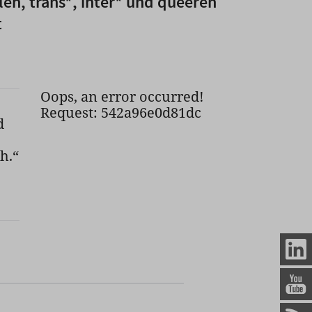
len, trans*, inter* und queeren
t
Oops, an error occurred!
Request: 542a96e0d81dc
d
h.“