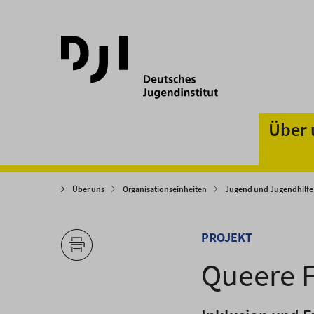
Direkt
Direkt
zum
zum
Hauptinhalt
Hauptmenü
springen
springen
Über 
Über uns
Organisationseinheiten
Jugend und Jugendhilfe
PROJEKT
Queere F