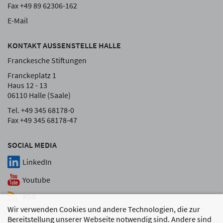
Fax +49 89 62306-162
E-Mail
KONTAKT AUSSENSTELLE HALLE
Franckesche Stiftungen
Franckeplatz 1
Haus 12 - 13
06110 Halle (Saale)
Tel. +49 345 68178-0
Fax +49 345 68178-47
SOCIAL MEDIA
LinkedIn
Youtube
RSS
Wir verwenden Cookies und andere Technologien, die zur
Bereitstellung unserer Webseite notwendig sind. Andere sind
GEFÖRDERT VON