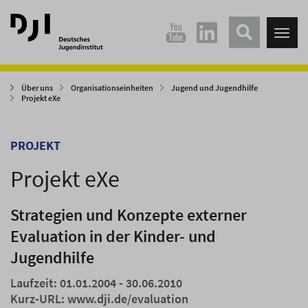
Direkt
Direkt
zum
zum
Tog
Hauptinhalt
Hauptmenü
nav
springen
springen
Über uns
Organisationseinheiten
Jugend und Jugendhilfe
Projekt eXe
PROJEKT
Projekt eXe
Strategien und Konzepte externer
Evaluation in der Kinder- und
Jugendhilfe
Laufzeit: 01.01.2004 - 30.06.2010
Kurz-URL:
www.dji.de/evaluation