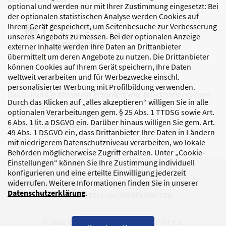
optional und werden nur mit Ihrer Zustimmung eingesetzt: Bei
der optionalen statistischen Analyse werden Cookies auf
Ihrem Gerät gespeichert, um Seitenbesuche zur Verbesserung
unseres Angebots zu messen. Bei der optionalen Anzeige
externer Inhalte werden Ihre Daten an Drittanbieter
übermittelt um deren Angebote zu nutzen. Die Drittanbieter
können Cookies auf Ihrem Gerät speichern, Ihre Daten
weltweit verarbeiten und für Werbezwecke einschl.
personalisierter Werbung mit Profilbildung verwenden.
Das DJI wird größtenteils gefördert vom Bundesministerium
Durch das Klicken auf „alles akzeptieren“ willigen Sie in alle
für Bildung, Familie,
optionalen Verarbeitungen gem. § 25 Abs. 1 TTDSG sowie Art.
Senioren, Frauen und Jugend
6 Abs. 1 lit. a DSGVO ein. Darüber hinaus willigen Sie gem. Art.
sowie den Bundesländern.
49 Abs. 1 DSGVO ein, dass Drittanbieter Ihre Daten in Ländern
mit niedrigerem Datenschutzniveau verarbeiten, wo lokale
Behörden möglicherweise Zugriff erhalten. Unter „Cookie-
Einstellungen“ können Sie Ihre Zustimmung individuell
DATENSCHUTZ
IMPRESSUM
konfigurieren und eine erteilte Einwilligung jederzeit
widerrufen. Weitere Informationen finden Sie in unserer
KORRUPTIONSPRÄVENTION
BARRIEREFREIHEIT
Datenschutzerklärung
.
COOKIE-EINSTELLUNGEN BEARBEITEN
© 2026 DEUTSCHES JUGENDINSTITUT E.V.