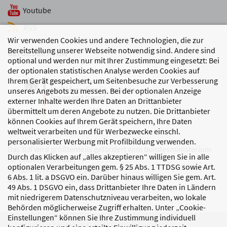
Youtube
RSS
Wir verwenden Cookies und andere Technologien, die zur
Bereitstellung unserer Webseite notwendig sind. Andere sind
GEFÖRDERT VON
optional und werden nur mit Ihrer Zustimmung eingesetzt: Bei
der optionalen statistischen Analyse werden Cookies auf
Ihrem Gerät gespeichert, um Seitenbesuche zur Verbesserung
unseres Angebots zu messen. Bei der optionalen Anzeige
externer Inhalte werden Ihre Daten an Drittanbieter
übermittelt um deren Angebote zu nutzen. Die Drittanbieter
können Cookies auf Ihrem Gerät speichern, Ihre Daten
weltweit verarbeiten und für Werbezwecke einschl.
personalisierter Werbung mit Profilbildung verwenden.
Das DJI wird größtenteils gefördert vom Bundesministerium
Durch das Klicken auf „alles akzeptieren“ willigen Sie in alle
für Bildung, Familie,
optionalen Verarbeitungen gem. § 25 Abs. 1 TTDSG sowie Art.
Senioren, Frauen und Jugend
6 Abs. 1 lit. a DSGVO ein. Darüber hinaus willigen Sie gem. Art.
sowie den Bundesländern.
49 Abs. 1 DSGVO ein, dass Drittanbieter Ihre Daten in Ländern
mit niedrigerem Datenschutzniveau verarbeiten, wo lokale
Behörden möglicherweise Zugriff erhalten. Unter „Cookie-
Einstellungen“ können Sie Ihre Zustimmung individuell