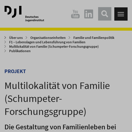
Direkt
Direkt
zum
zum
Tog
Hauptinhalt
Hauptmenü
nav
springen
springen
Über uns
Organisationseinheiten
Familie und Familienpolitik
F1 – Lebenslagen und Lebensführung von Familien
Multilokalität von Familie (Schumpeter-Forschungsgruppe)
Publikationen
PROJEKT
Multilokalität von Familie
(Schumpeter-
Forschungsgruppe)
Die Gestaltung von Familienleben bei