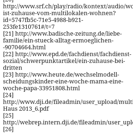
http://www.srf.ch/play/radio/kontext/audio/w
ist-zuhause-vom-multilokalen-wohnen?
id=5747fb5c-71e5-4988-b921-
253fe1310761#/t=7
[21] http://www.badische-zeitung.de/liebe-
familie/ein-stueck-alltag-ermoeglichen-
-90704664.html
[22] http://www.epd.de/fachdienst/fachdienst-
sozial/schwerpunktartikel/ein-zuhause-bei-
dritten
[23] http://www.heute.de/wechselmodell-
scheidungskinder-eine-woche-mama-eine-
woche-papa-33951808.html
[24]
http://www.dji.de/fileadmin/user_upload/mult
Haus 2013_6.pdf
[25]
http://webrep.intern.dji.de/fileadmin/user_up
[26]