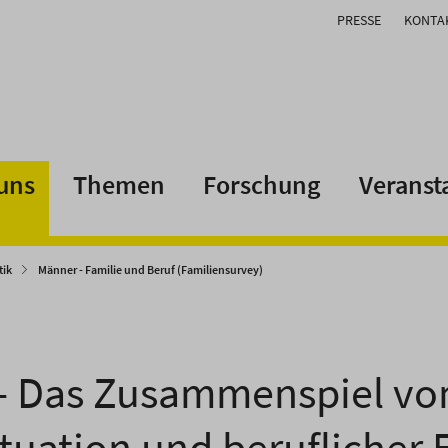
PRESSE
KONTA
uns
Themen
Forschung
Veranst
tik
Männer - Familie und Beruf (Familiensurvey)
 Das Zusammenspiel von
tuation und beruflicher