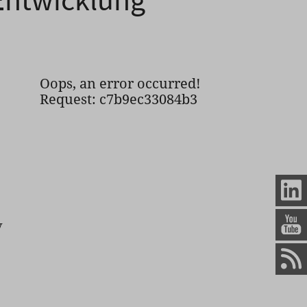
Oops, an error occurred!
Request: c7b9ec33084b3
v