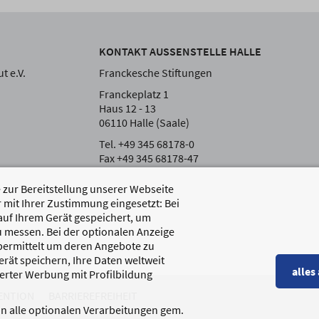
KONTAKT AUSSENSTELLE HALLE
t e.V.
Franckesche Stiftungen
Franckeplatz 1
Haus 12 - 13
06110 Halle (Saale)
Tel. +49 345 68178-0
Fax +49 345 68178-47
zur Bereitstellung unserer Webseite
 mit Ihrer Zustimmung eingesetzt: Bei
auf Ihrem Gerät gespeichert, um
 messen. Bei der optionalen Anzeige
übermittelt um deren Angebote zu
rät speichern, Ihre Daten weltweit
alles
erter Werbung mit Profilbildung
ENTION
BARRIEREFREIHEIT
 in alle optionalen Verarbeitungen gem.