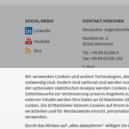
SOCIAL MEDIA
KONTAKT MÜNCHEN
Deutsches Jugendinstitu
LinkedIn
Nockherstr. 2
Youtube
81541 München
RSS
Tel. +49 89 62306-0
Fax +49 89 62306-162
E-Mail
Wir verwenden Cookies und andere Technologien, die 
notwendig sind. Andere sind optional und werden nur
der optionalen statistischen Analyse werden Cookies 
Seitenbesuche zur Verbesserung unseres Angebots zu
externer Inhalte werden Ihre Daten an Drittanbieter 
nutzen. Die Drittanbieter können Cookies auf Ihrem Ge
verarbeiten und für Werbezwecke einschl. personalisi
verwenden.
DATENSCHUTZ
IMPRESSUM
KORRUPTIONSPRÄV
Durch das Klicken auf „alles akzeptieren“ willigen Sie
COOKIE-EINSTELLUNGEN BEARBEITEN