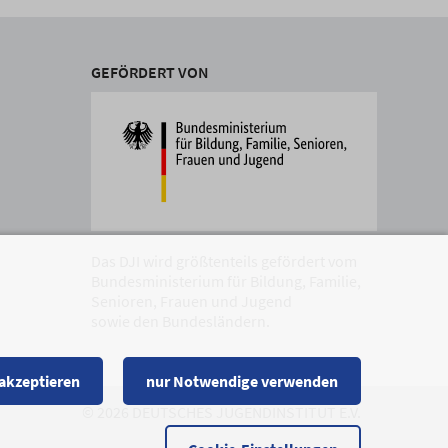
GEFÖRDERT VON
Das DJI wird größtenteils gefördert vom
Bundesministerium für Bildung, Familie,
Senioren, Frauen und Jugend
sowie den Bundesländern.
 akzeptieren
nur Notwendige verwenden
© 2026 DEUTSCHES JUGENDINSTITUT E.V.