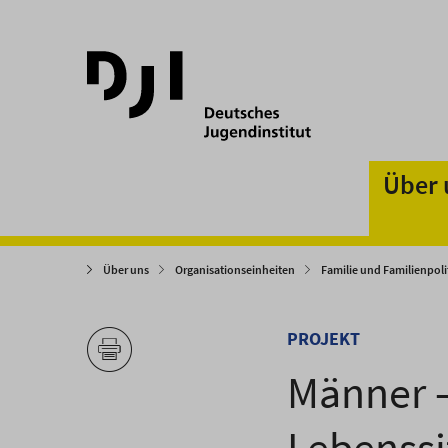
Direkt
Direkt
zum
zum
Hauptinhalt
Hauptmenü
springen
springen
Über 
Über uns
Organisationseinheiten
Familie und Familienpoli
PROJEKT
Männer –
Lebenssi