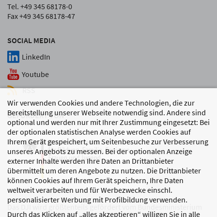
Tel. +49 345 68178-0
Fax +49 345 68178-47
SOCIAL MEDIA
LinkedIn
Youtube
RSS
Wir verwenden Cookies und andere Technologien, die zur
Bereitstellung unserer Webseite notwendig sind. Andere sind
GEFÖRDERT VON
optional und werden nur mit Ihrer Zustimmung eingesetzt: Bei
der optionalen statistischen Analyse werden Cookies auf
Ihrem Gerät gespeichert, um Seitenbesuche zur Verbesserung
unseres Angebots zu messen. Bei der optionalen Anzeige
externer Inhalte werden Ihre Daten an Drittanbieter
übermittelt um deren Angebote zu nutzen. Die Drittanbieter
können Cookies auf Ihrem Gerät speichern, Ihre Daten
weltweit verarbeiten und für Werbezwecke einschl.
personalisierter Werbung mit Profilbildung verwenden.
Das DJI wird größtenteils gefördert vom Bundesministerium
Durch das Klicken auf „alles akzeptieren“ willigen Sie in alle
für Bildung, Familie,