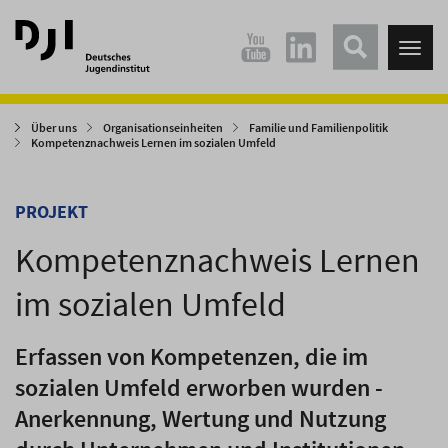
Direkt
Direkt
zum
zum
Tog
Hauptinhalt
Hauptmenü
nav
springen
springen
Über uns
Organisationseinheiten
Familie und Familienpolitik
Kompetenznachweis Lernen im sozialen Umfeld
PROJEKT
Kompetenznachweis Lernen
im sozialen Umfeld
Erfassen von Kompetenzen, die im
sozialen Umfeld erworben wurden -
Anerkennung, Wertung und Nutzung