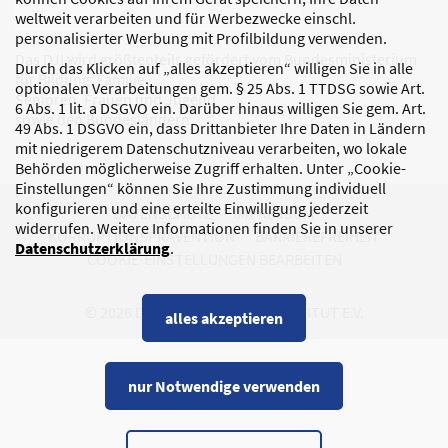
weltweit verarbeiten und für Werbezwecke einschl.
personalisierter Werbung mit Profilbildung verwenden.
Das DJI wird größtenteils gefördert vom Bundesministerium
Durch das Klicken auf „alles akzeptieren“ willigen Sie in alle
für Bildung, Familie,
optionalen Verarbeitungen gem. § 25 Abs. 1 TTDSG sowie Art.
Senioren, Frauen und Jugend
6 Abs. 1 lit. a DSGVO ein. Darüber hinaus willigen Sie gem. Art.
sowie den Bundesländern.
49 Abs. 1 DSGVO ein, dass Drittanbieter Ihre Daten in Ländern
mit niedrigerem Datenschutzniveau verarbeiten, wo lokale
Behörden möglicherweise Zugriff erhalten. Unter „Cookie-
Einstellungen“ können Sie Ihre Zustimmung individuell
konfigurieren und eine erteilte Einwilligung jederzeit
DATENSCHUTZ
IMPRESSUM
widerrufen. Weitere Informationen finden Sie in unserer
KORRUPTIONSPRÄVENTION
BARRIEREFREIHEIT
Datenschutzerklärung
.
COOKIE-EINSTELLUNGEN BEARBEITEN
© 2026 DEUTSCHES JUGENDINSTITUT E.V.
alles akzeptieren
nur Notwendige verwenden