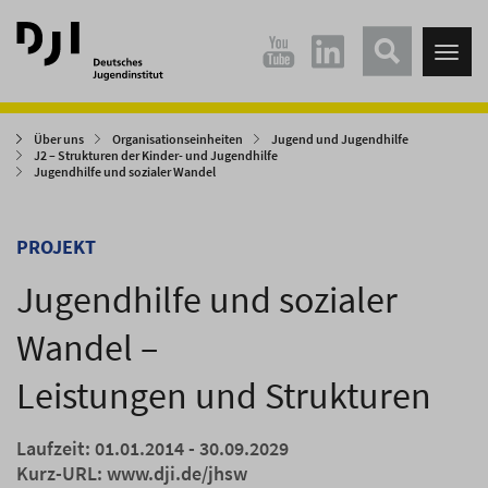
Direkt
Direkt
zum
zum
Tog
Hauptinhalt
Hauptmenü
nav
springen
springen
Über uns
Organisationseinheiten
Jugend und Jugendhilfe
J2 – Strukturen der Kinder- und Jugendhilfe
Jugendhilfe und sozialer Wandel
PROJEKT
Jugendhilfe und sozialer
Wandel –
Leistungen und Strukturen
Laufzeit: 01.01.2014 - 30.09.2029
Kurz-URL:
www.dji.de/jhsw