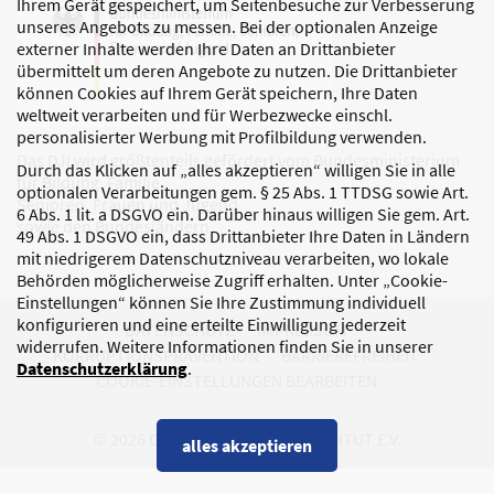
Ihrem Gerät gespeichert, um Seitenbesuche zur Verbesserung
unseres Angebots zu messen. Bei der optionalen Anzeige
externer Inhalte werden Ihre Daten an Drittanbieter
übermittelt um deren Angebote zu nutzen. Die Drittanbieter
können Cookies auf Ihrem Gerät speichern, Ihre Daten
weltweit verarbeiten und für Werbezwecke einschl.
personalisierter Werbung mit Profilbildung verwenden.
Das DJI wird größtenteils gefördert vom Bundesministerium
Durch das Klicken auf „alles akzeptieren“ willigen Sie in alle
für Bildung, Familie,
optionalen Verarbeitungen gem. § 25 Abs. 1 TTDSG sowie Art.
Senioren, Frauen und Jugend
6 Abs. 1 lit. a DSGVO ein. Darüber hinaus willigen Sie gem. Art.
sowie den Bundesländern.
49 Abs. 1 DSGVO ein, dass Drittanbieter Ihre Daten in Ländern
mit niedrigerem Datenschutzniveau verarbeiten, wo lokale
Behörden möglicherweise Zugriff erhalten. Unter „Cookie-
Einstellungen“ können Sie Ihre Zustimmung individuell
konfigurieren und eine erteilte Einwilligung jederzeit
DATENSCHUTZ
IMPRESSUM
widerrufen. Weitere Informationen finden Sie in unserer
KORRUPTIONSPRÄVENTION
BARRIEREFREIHEIT
Datenschutzerklärung
.
COOKIE-EINSTELLUNGEN BEARBEITEN
© 2026 DEUTSCHES JUGENDINSTITUT E.V.
alles akzeptieren