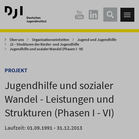
Direkt
Direkt
zum
zum
Tog
Hauptinhalt
Hauptmenü
nav
springen
springen
Über uns
Organisationseinheiten
Jugend und Jugendhilfe
J2 – Strukturen der Kinder- und Jugendhilfe
Jugendhilfe und sozialer Wandel (Phasen I - VI)
PROJEKT
Jugendhilfe und sozialer
Wandel - Leistungen und
Strukturen (Phasen I - VI)
Laufzeit: 01.09.1991 - 31.12.2013