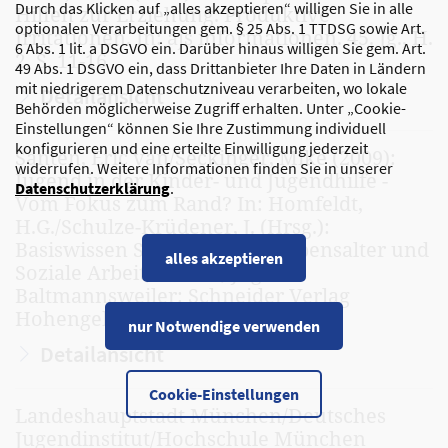
Durch das Klicken auf „alles akzeptieren“ willigen Sie in alle
Hilfen zur Erziehung. Produktive
optionalen Verarbeitungen gem. § 25 Abs. 1 TTDSG sowie Art.
Irritationen. In: ajs informationen. 45. Jg., H.
6 Abs. 1 lit. a DSGVO ein. Darüber hinaus willigen Sie gem. Art.
2, S. 11-16
49 Abs. 1 DSGVO ein, dass Drittanbieter Ihre Daten in Ländern
mit niedrigerem Datenschutzniveau verarbeiten, wo lokale
Detailansicht
Behörden möglicherweise Zugriff erhalten. Unter „Cookie-
Einstellungen“ können Sie Ihre Zustimmung individuell
konfigurieren und eine erteilte Einwilligung jederzeit
Santen, Eric van/Seckinger, Mike (2009):
widerrufen. Weitere Informationen finden Sie in unserer
Jugend in der Kinder- und Jugendhilfe -
Datenschutzerklärung
.
Vom Fokus zum Rand? In: Homfeldt,
H.G./Schulze-Krüdener, J. (Hrsg.):
Basiswissen Soziale Arbeit. Lebensalter und
alles akzeptieren
Soziale Arbeit, Band 3, Jugend.
Baltmannsweiler: Schneider Verlag
Hohengehren, S. 186-209
nur Notwendige verwenden
Detailansicht
Cookie-Einstellungen
Landeshauptstadt München/Deutsches
Jugendinstitut/Hochschule München