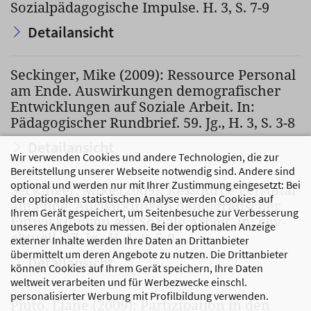
Sozialpädagogische Impulse. H. 3, S. 7-9
Detailansicht
Seckinger, Mike (2009): Ressource Personal
am Ende. Auswirkungen demografischer
Entwicklungen auf Soziale Arbeit. In:
Pädagogischer Rundbrief. 59. Jg., H. 3, S. 3-8
Detailansicht
Wir verwenden Cookies und andere Technologien, die zur
Bereitstellung unserer Webseite notwendig sind. Andere sind
optional und werden nur mit Ihrer Zustimmung eingesetzt: Bei
Seckinger, Mike (2009): Ressource Personal
der optionalen statistischen Analyse werden Cookies auf
am Ende. Auswirkungen demografischer
Ihrem Gerät gespeichert, um Seitenbesuche zur Verbesserung
Entwicklungen auf Soziale Arbeit. In: eev-
unseres Angebots zu messen. Bei der optionalen Anzeige
aktuell. 27. Jg., H. 1, S. 5-9
externer Inhalte werden Ihre Daten an Drittanbieter
übermittelt um deren Angebote zu nutzen. Die Drittanbieter
Detailansicht
können Cookies auf Ihrem Gerät speichern, Ihre Daten
weltweit verarbeiten und für Werbezwecke einschl.
personalisierter Werbung mit Profilbildung verwenden.
Pluto, Liane (2009): Partizipation in den