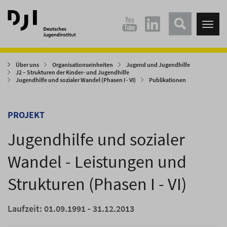
Direkt
Direkt
zum
zum
Tog
Hauptinhalt
Hauptmenü
nav
springen
springen
Über uns
Organisationseinheiten
Jugend und Jugendhilfe
J2 – Strukturen der Kinder- und Jugendhilfe
Jugendhilfe und sozialer Wandel (Phasen I - VI)
Publikationen
PROJEKT
Jugendhilfe und sozialer
Wandel - Leistungen und
Strukturen (Phasen I - VI)
Laufzeit: 01.09.1991 - 31.12.2013