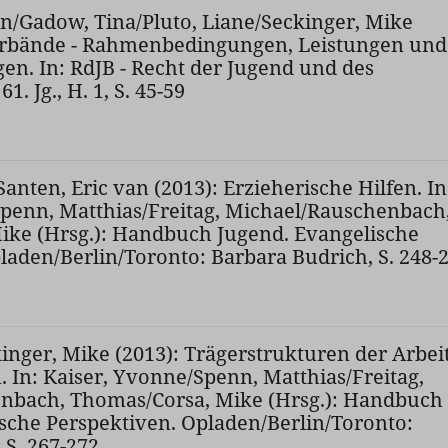
an/Gadow, Tina/Pluto, Liane/Seckinger, Mike
erbände - Rahmenbedingungen, Leistungen und
n. In: RdJB - Recht der Jugend und des
. Jg., H. 1, S. 45-59
nten, Eric van (2013): Erzieherische Hilfen. In
penn, Matthias/Freitag, Michael/Rauschenbach
ike (Hrsg.): Handbuch Jugend. Evangelische
laden/Berlin/Toronto: Barbara Budrich, S. 248-
kinger, Mike (2013): Trägerstrukturen der Arbei
. In: Kaiser, Yvonne/Spenn, Matthias/Freitag,
nbach, Thomas/Corsa, Mike (Hrsg.): Handbuch
sche Perspektiven. Opladen/Berlin/Toronto:
 S. 267-272