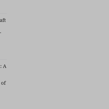
aft
.
: A
 of