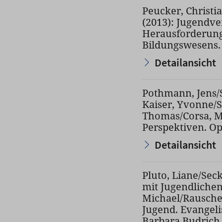
Peucker, Christi
(2013): Jugendv
Herausforderunge
Bildungswesens. 61
Detailansicht
Pothmann, Jens/Sa
Kaiser, Yvonne/S
Thomas/Corsa, M
Perspektiven. Op
Detailansicht
Pluto, Liane/Sec
mit Jugendlichen
Michael/Rausche
Jugend. Evangeli
Barbara Budrich,