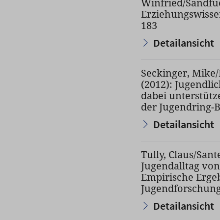
Winfried/Sandfuc
Erziehungswissen
183
Detailansicht
Seckinger, Mike/
(2012): Jugendl
dabei unterstütz
der Jugendring-Be
Detailansicht
Tully, Claus/Sant
Jugendalltag von
Empirische Ergeb
Jugendforschung. 
Detailansicht