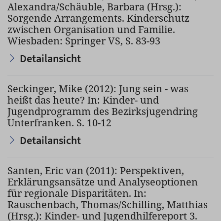
Alexandra/Schäuble, Barbara (Hrsg.):
Sorgende Arrangements. Kinderschutz
zwischen Organisation und Familie.
Wiesbaden: Springer VS, S. 83-93
Detailansicht
Seckinger, Mike (2012): Jung sein - was
heißt das heute? In: Kinder- und
Jugendprogramm des Bezirksjugendring
Unterfranken. S. 10-12
Detailansicht
Santen, Eric van (2011): Perspektiven,
Erklärungsansätze und Analyseoptionen
für regionale Disparitäten. In:
Rauschenbach, Thomas/Schilling, Matthias
(Hrsg.): Kinder- und Jugendhilfereport 3.