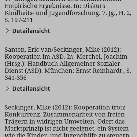
Empirische Ergebnisse. In: Diskurs
Kindheits- und Jugendforschung. 7. Jg., H. 2,
S. 197-211
Detailansicht
Santen, Eric van/Seckinger, Mike (2012):
Kooperation im ASD. In: Merchel, Joachim
(Hrsg.): Handbuch Allgemeiner Sozialer
Dienst (ASD). München: Ernst Reinhardt , S.
341-356
Detailansicht
Seckinger, Mike (2012): Kooperation trotz
Konkurrenz. Zusammenarbeit von freien
Trägern in widrigen Umwelten. Oder: das
Marktprinzip ist nicht geeignet, ein System
wie die Kinder- und Jugendhilfe zu steuern.