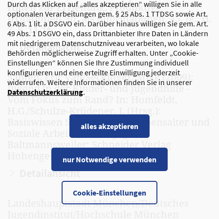
Durch das Klicken auf „alles akzeptieren“ willigen Sie in alle
Hilfen zur Erziehung. Produktive
optionalen Verarbeitungen gem. § 25 Abs. 1 TTDSG sowie Art.
Irritationen. In: ajs informationen. 45. Jg., H.
6 Abs. 1 lit. a DSGVO ein. Darüber hinaus willigen Sie gem. Art.
2, S. 11-16
49 Abs. 1 DSGVO ein, dass Drittanbieter Ihre Daten in Ländern
mit niedrigerem Datenschutzniveau verarbeiten, wo lokale
Detailansicht
Behörden möglicherweise Zugriff erhalten. Unter „Cookie-
Einstellungen“ können Sie Ihre Zustimmung individuell
konfigurieren und eine erteilte Einwilligung jederzeit
Santen, Eric van/Seckinger, Mike (2009):
widerrufen. Weitere Informationen finden Sie in unserer
Jugend in der Kinder- und Jugendhilfe -
Datenschutzerklärung
.
Vom Fokus zum Rand? In: Homfeldt,
H.G./Schulze-Krüdener, J. (Hrsg.):
Basiswissen Soziale Arbeit. Lebensalter und
alles akzeptieren
Soziale Arbeit, Band 3, Jugend.
Baltmannsweiler: Schneider Verlag
Hohengehren, S. 186-209
nur Notwendige verwenden
Detailansicht
Cookie-Einstellungen
Landeshauptstadt München/Deutsches
Jugendinstitut/Hochschule München