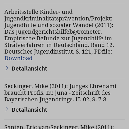
Arbeitsstelle Kinder- und
Jugendkriminalitätsprävention/Projekt:
Jugendhilfe und sozialer Wandel (2011):
Das Jugendgerichtshilfeb@rometer.
Empirische Befunde zur Jugendhilfe im
Strafverfahren in Deutschland. Band 12.
Deutsches Jugendinstitut, S. 121, PDfile:
Download
Detailansicht
Seckinger, Mike (2011): Junges Ehrenamt
braucht Profis. In: juna - Zeitschrift des
Bayerischen Jugendrings. H. 02, S. 7-8
Detailansicht
Santen, Eric van/Seckinger, Mike (2011):