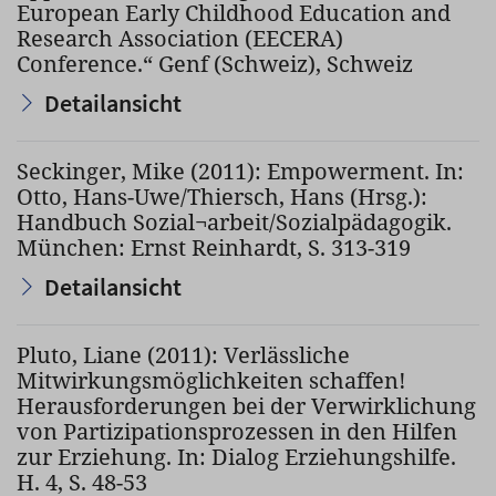
European Early Childhood Education and
Research Association (EECERA)
Conference.“ Genf (Schweiz), Schweiz
Detailansicht
Seckinger, Mike (2011): Empowerment. In:
Otto, Hans-Uwe/Thiersch, Hans (Hrsg.):
Handbuch Sozial¬arbeit/Sozialpädagogik.
München: Ernst Reinhardt, S. 313-319
Detailansicht
Pluto, Liane (2011): Verlässliche
Mitwirkungsmöglichkeiten schaffen!
Herausforderungen bei der Verwirklichung
von Partizipationsprozessen in den Hilfen
zur Erziehung. In: Dialog Erziehungshilfe.
H. 4, S. 48-53