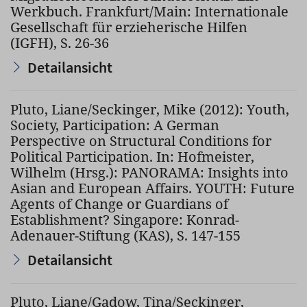
Werkbuch. Frankfurt/Main: Internationale
Gesellschaft für erzieherische Hilfen
(IGFH), S. 26-36
Detailansicht
Pluto, Liane/Seckinger, Mike (2012): Youth,
Society, Participation: A German
Perspective on Structural Conditions for
Political Participation. In: Hofmeister,
Wilhelm (Hrsg.): PANORAMA: Insights into
Asian and European Affairs. YOUTH: Future
Agents of Change or Guardians of
Establishment? Singapore: Konrad-
Adenauer-Stiftung (KAS), S. 147-155
Detailansicht
Pluto, Liane/Gadow, Tina/Seckinger,