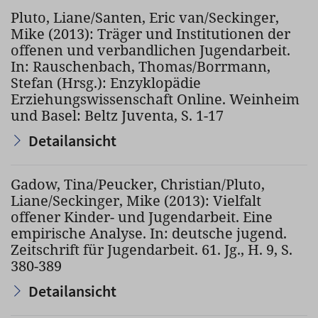
Pluto, Liane/Santen, Eric van/Seckinger,
Mike (2013): Träger und Institutionen der
offenen und verbandlichen Jugendarbeit.
In: Rauschenbach, Thomas/Borrmann,
Stefan (Hrsg.): Enzyklopädie
Erziehungswissenschaft Online. Weinheim
und Basel: Beltz Juventa, S. 1-17
Detailansicht
Gadow, Tina/Peucker, Christian/Pluto,
Liane/Seckinger, Mike (2013): Vielfalt
offener Kinder- und Jugendarbeit. Eine
empirische Analyse. In: deutsche jugend.
Zeitschrift für Jugendarbeit. 61. Jg., H. 9, S.
380-389
Detailansicht