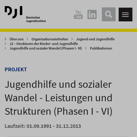
Direkt
Direkt
zum
zum
Tog
Hauptinhalt
Hauptmenü
nav
springen
springen
Über uns
Organisationseinheiten
Jugend und Jugendhilfe
J2 – Strukturen der Kinder- und Jugendhilfe
Jugendhilfe und sozialer Wandel (Phasen I - VI)
Publikationen
PROJEKT
Jugendhilfe und sozialer
Wandel - Leistungen und
Strukturen (Phasen I - VI)
Laufzeit: 01.09.1991 - 31.12.2013