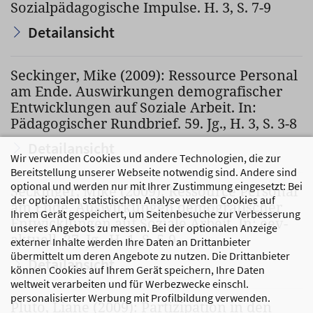
Sozialpädagogische Impulse. H. 3, S. 7-9
Detailansicht
Seckinger, Mike (2009): Ressource Personal
am Ende. Auswirkungen demografischer
Entwicklungen auf Soziale Arbeit. In:
Pädagogischer Rundbrief. 59. Jg., H. 3, S. 3-8
Detailansicht
Wir verwenden Cookies und andere Technologien, die zur
Bereitstellung unserer Webseite notwendig sind. Andere sind
optional und werden nur mit Ihrer Zustimmung eingesetzt: Bei
Seckinger, Mike (2009): Ressource Personal
der optionalen statistischen Analyse werden Cookies auf
am Ende. Auswirkungen demografischer
Ihrem Gerät gespeichert, um Seitenbesuche zur Verbesserung
Entwicklungen auf Soziale Arbeit. In: eev-
unseres Angebots zu messen. Bei der optionalen Anzeige
aktuell. 27. Jg., H. 1, S. 5-9
externer Inhalte werden Ihre Daten an Drittanbieter
übermittelt um deren Angebote zu nutzen. Die Drittanbieter
Detailansicht
können Cookies auf Ihrem Gerät speichern, Ihre Daten
weltweit verarbeiten und für Werbezwecke einschl.
personalisierter Werbung mit Profilbildung verwenden.
Pluto, Liane (2009): Partizipation in den