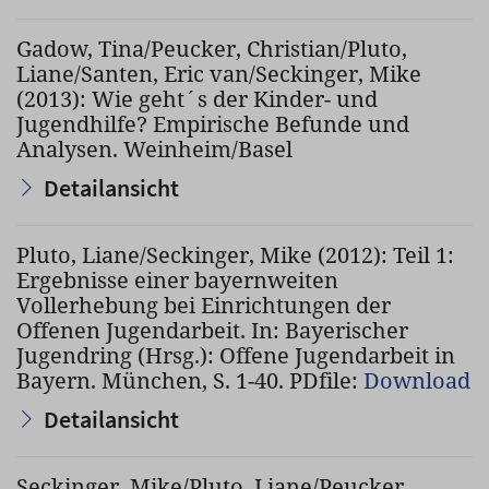
Gadow, Tina/Peucker, Christian/Pluto,
Liane/Santen, Eric van/Seckinger, Mike
(2013): Wie geht´s der Kinder- und
Jugendhilfe? Empirische Befunde und
Analysen. Weinheim/Basel
Detailansicht
Pluto, Liane/Seckinger, Mike (2012): Teil 1:
Ergebnisse einer bayernweiten
Vollerhebung bei Einrichtungen der
Offenen Jugendarbeit. In: Bayerischer
Jugendring (Hrsg.): Offene Jugendarbeit in
Bayern. München, S. 1-40. PDfile:
Download
Detailansicht
Seckinger, Mike/Pluto, Liane/Peucker,