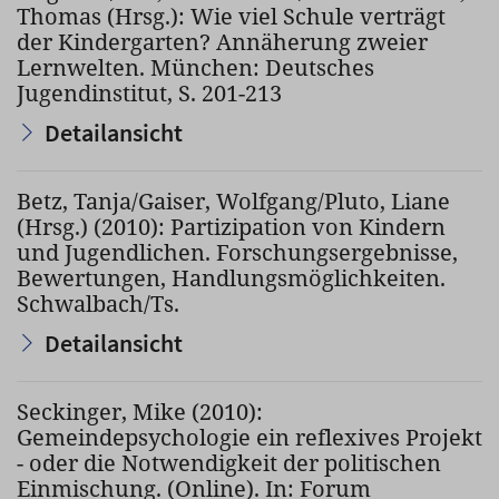
Thomas (Hrsg.): Wie viel Schule verträgt
der Kindergarten? Annäherung zweier
Lernwelten. München: Deutsches
Jugendinstitut, S. 201-213
Detailansicht
Betz, Tanja/Gaiser, Wolfgang/Pluto, Liane
(Hrsg.) (2010): Partizipation von Kindern
und Jugendlichen. Forschungsergebnisse,
Bewertungen, Handlungsmöglichkeiten.
Schwalbach/Ts.
Detailansicht
Seckinger, Mike (2010):
Gemeindepsychologie ein reflexives Projekt
- oder die Notwendigkeit der politischen
Einmischung. (Online). In: Forum