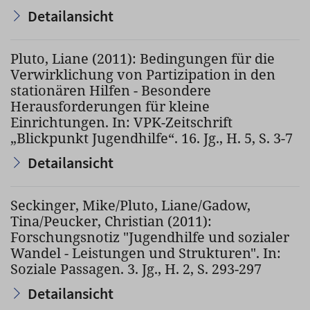
Detailansicht
Pluto, Liane (2011): Bedingungen für die
Verwirklichung von Partizipation in den
stationären Hilfen - Besondere
Herausforderungen für kleine
Einrichtungen. In: VPK-Zeitschrift
„Blickpunkt Jugendhilfe“. 16. Jg., H. 5, S. 3-7
Detailansicht
Seckinger, Mike/Pluto, Liane/Gadow,
Tina/Peucker, Christian (2011):
Forschungsnotiz "Jugendhilfe und sozialer
Wandel - Leistungen und Strukturen". In:
Soziale Passagen. 3. Jg., H. 2, S. 293-297
Detailansicht